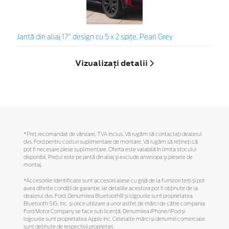
Jantă din aliaj 17" design cu 5 x 2 spiţe, Pearl Grey
Vizualizați detalii
*Preţ recomandat de vânzare, TVA inclus. Vă rugăm să contactaţi dealerul
dvs. Ford pentru costuri suplimentare de montare. Vă rugăm să reţineţi că
pot fi necesare piese suplimentare. Oferta este valabilă în limita stocului
disponibil. Preţul este pe jantă din aliaj şi exclude anvelopa şi piesele de
montaj.
*Accesoriile identificate sunt accesorii alese cu grijă de la furnizori terți și pot
avea diferite condiții de garanție, iar detaliile acestora pot fi obținute de la
dealerul dvs. Ford. Denumirea Bluetooth® și logourile sunt proprietatea
Bluetooth SIG, Inc. și orice utilizare a unor astfel de mărci de către compania
Ford Motor Company se face sub licență. Denumirea iPhone/iPod și
logourile sunt proprietatea Apple Inc. Celelalte mărci și denumiri comerciale
sunt deținute de respectivii proprietari.