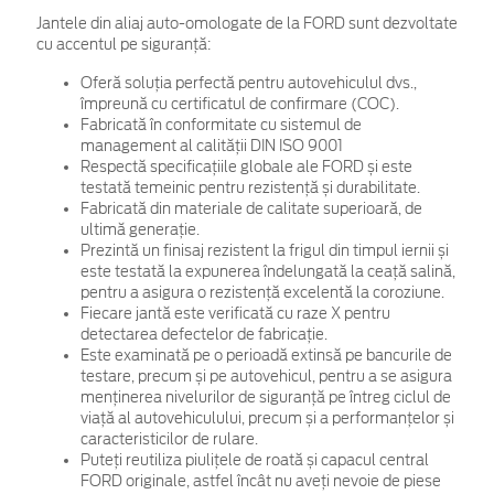
Jantele din aliaj auto-omologate de la FORD sunt dezvoltate
cu accentul pe siguranță:
Oferă soluția perfectă pentru autovehiculul dvs.,
împreună cu certificatul de confirmare (COC).
Fabricată în conformitate cu sistemul de
management al calității DIN ISO 9001
Respectă specificațiile globale ale FORD și este
testată temeinic pentru rezistență și durabilitate.
Fabricată din materiale de calitate superioară, de
ultimă generație.
Prezintă un finisaj rezistent la frigul din timpul iernii și
este testată la expunerea îndelungată la ceață salină,
pentru a asigura o rezistență excelentă la coroziune.
Fiecare jantă este verificată cu raze X pentru
detectarea defectelor de fabricație.
Este examinată pe o perioadă extinsă pe bancurile de
testare, precum și pe autovehicul, pentru a se asigura
menținerea nivelurilor de siguranță pe întreg ciclul de
viață al autovehiculului, precum și a performanțelor și
caracteristicilor de rulare.
Puteți reutiliza piulițele de roată și capacul central
FORD originale, astfel încât nu aveți nevoie de piese