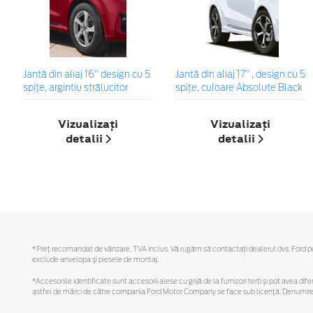
Jantă din aliaj 16" design cu 5
Jantă din aliaj 17" , design cu 5
spițe, argintiu strălucitor
spiţe, culoare Absolute Black
Vizualizați
Vizualizați
detalii
detalii
*Preţ recomandat de vânzare, TVA inclus. Vă rugăm să contactaţi dealerul dvs. Ford pentr
exclude anvelopa şi piesele de montaj.
*Accesoriile identificate sunt accesorii alese cu grijă de la furnizori terți și pot avea di
astfel de mărci de către compania Ford Motor Company se face sub licență. Denumirea iP