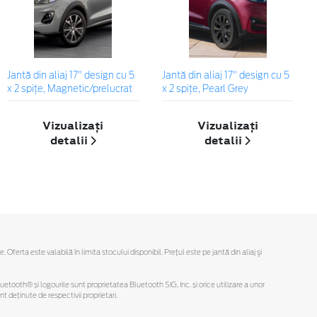
Jantă din aliaj 17" design cu 5
Jantă din aliaj 17" design cu 5
x 2 spițe, Magnetic/prelucrat
x 2 spiţe, Pearl Grey
Vizualizați
Vizualizați
detalii
detalii
rta este valabilă în limita stocului disponibil. Preţul este pe jantă din aliaj şi
Bluetooth® și logourile sunt proprietatea Bluetooth SIG, Inc. și orice utilizare a unor
deținute de respectivii proprietari.