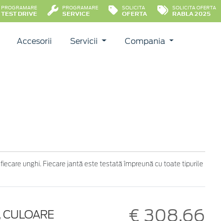
PROGRAMARE
PROGRAMARE
SOLICITA
SOLICITA OFERTA
TEST DRIVE
SERVICE
OFERTA
RABLA 2025
Accesorii
Servicii
Compania
 fiecare unghi. Fiecare jantă este testată împreună cu toate tipurile
€ 308,66
E, CULOARE