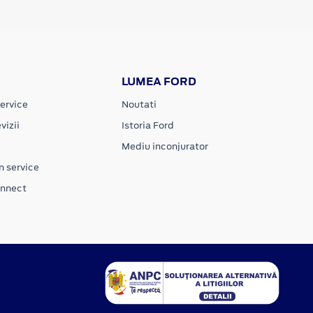
LUMEA FORD
ervice
Noutati
vizii
Istoria Ford
Mediu inconjurator
n service
onnect