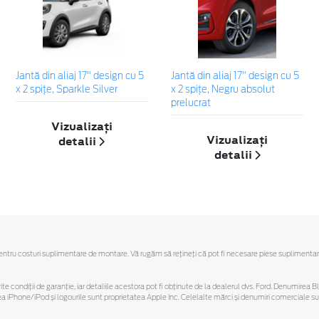
Jantă din aliaj 17" design cu 5
Jantă din aliaj 17" design cu 5
x 2 spiţe, Sparkle Silver
x 2 spițe, Negru absolut
prelucrat
Vizualizați
Vizualizați
detalii
detalii
u costuri suplimentare de montare. Vă rugăm să reţineţi că pot fi necesare piese suplimentare. Ofe
ferite condiții de garanție, iar detaliile acestora pot fi obținute de la dealerul dvs. Ford. Denumirea 
hone/iPod și logourile sunt proprietatea Apple Inc. Celelalte mărci și denumiri comerciale sunt 