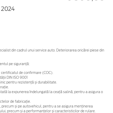
 2024
cialist din cadrul unui service auto. Deteriorarea oricărei piese din
entul pe siguranță:
 certificatul de confirmare (COC).
tății DIN ISO 9001
ic pentru rezistență și durabilitate.
rație.
 testată la expunerea îndelungată la ceață salină, pentru a asigura o
telor de fabricație.
, precum și pe autovehicul, pentru a se asigura menținerea
ului, precum și a performanțelor și caracteristicilor de rulare.