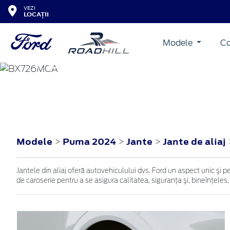
VEZI
LOCAȚII
Modele
Co
PUMA
2024
Modele
Puma 2024
Jante
Jante de aliaj
>
>
>
Jantele din aliaj oferă autovehiculului dvs. Ford un aspect unic şi p
de caroserie pentru a se asigura calitatea, siguranţa şi, bineînţeles,