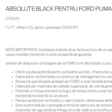
ABSOLUTE BLACK PENTRU FORD PUMA
2770073
7 x 17", offset 47,5, pentru anvelope 215/55 R17
NOTĂ IMPORTANTĂ:
Instalarea trebuie să se facă exclusiv de un spe
cauza montării incorecte nu este acoperită de garanţie.
Jantele din aliaj auto-omologate de la FORD sunt dezvoltate cu acc
Oferă soluția perfectă pentru autovehiculul dvs., împreună cu
Fabricată în conformitate cu sistemul de management al cali
Respectă specificațiile globale ale FORD și este testată temein
Fabricată din materiale de calitate superioară, de ultimă gene
Prezintă un finisaj rezistent la frigul din timpul iernii și este
rezistență excelentă la coroziune.
Fiecare jantă este verificată cu raze X pentru detectarea defec
Este examinată pe o perioadă extinsă pe bancurile de testare
nivelurilor de siguranță pe întreg ciclul de viață al autovehicul