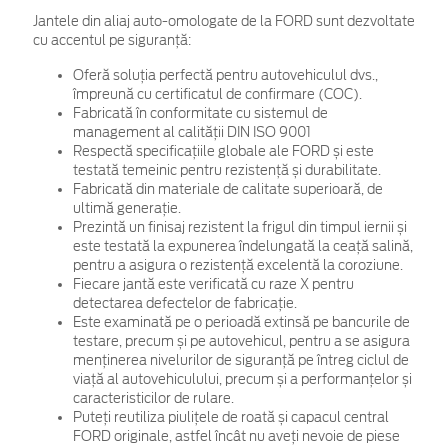
Jantele din aliaj auto-omologate de la FORD sunt dezvoltate
cu accentul pe siguranță:
Oferă soluția perfectă pentru autovehiculul dvs.,
împreună cu certificatul de confirmare (COC).
Fabricată în conformitate cu sistemul de
management al calității DIN ISO 9001
Respectă specificațiile globale ale FORD și este
testată temeinic pentru rezistență și durabilitate.
Fabricată din materiale de calitate superioară, de
ultimă generație.
Prezintă un finisaj rezistent la frigul din timpul iernii și
este testată la expunerea îndelungată la ceață salină,
pentru a asigura o rezistență excelentă la coroziune.
Fiecare jantă este verificată cu raze X pentru
detectarea defectelor de fabricație.
Este examinată pe o perioadă extinsă pe bancurile de
testare, precum și pe autovehicul, pentru a se asigura
menținerea nivelurilor de siguranță pe întreg ciclul de
viață al autovehiculului, precum și a performanțelor și
caracteristicilor de rulare.
Puteți reutiliza piulițele de roată și capacul central
FORD originale, astfel încât nu aveți nevoie de piese