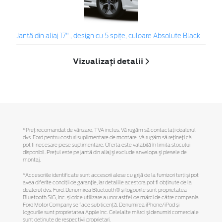
Jantă din aliaj 17" , design cu 5 spiţe, culoare Absolute Black
Vizualizați detalii
*Preţ recomandat de vânzare, TVA inclus. Vă rugăm să contactaţi dealerul
dvs. Ford pentru costuri suplimentare de montare. Vă rugăm să reţineţi că
pot fi necesare piese suplimentare. Oferta este valabilă în limita stocului
disponibil. Preţul este pe jantă din aliaj şi exclude anvelopa şi piesele de
montaj.
*Accesoriile identificate sunt accesorii alese cu grijă de la furnizori terți și pot
avea diferite condiții de garanție, iar detaliile acestora pot fi obținute de la
dealerul dvs. Ford. Denumirea Bluetooth® și logourile sunt proprietatea
Bluetooth SIG, Inc. și orice utilizare a unor astfel de mărci de către compania
Ford Motor Company se face sub licență. Denumirea iPhone/iPod și
logourile sunt proprietatea Apple Inc. Celelalte mărci și denumiri comerciale
sunt deținute de respectivii proprietari.