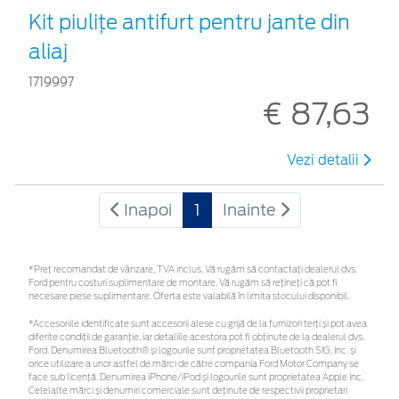
Kit piuliţe antifurt pentru jante din
aliaj
1719997
€ 87,63
Vezi detalii
Inapoi
1
Inainte
*Preţ recomandat de vânzare, TVA inclus. Vă rugăm să contactaţi dealerul dvs.
Ford pentru costuri suplimentare de montare. Vă rugăm să rețineți că pot fi
necesare piese suplimentare. Oferta este valabilă în limita stocului disponibil.
*Accesoriile identificate sunt accesorii alese cu grijă de la furnizori terți și pot avea
diferite condiții de garanție, iar detaliile acestora pot fi obținute de la dealerul dvs.
Ford. Denumirea Bluetooth® și logourile sunt proprietatea Bluetooth SIG, Inc. și
orice utilizare a unor astfel de mărci de către compania Ford Motor Company se
face sub licență. Denumirea iPhone/iPod și logourile sunt proprietatea Apple Inc.
Celelalte mărci și denumiri comerciale sunt deținute de respectivii proprietari