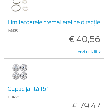
Limitatoarele cremalierei de direcţie
1451390
€ 40,56
Vezi detalii
Capac jantă 16"
1704581
€ 79,47