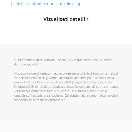
Kit piuliţe antifurt pentru jante din aliaj
Vizualizați detalii
*Preţ recomandat de vânzare, TVA inclus. Oferta este valabilă în limita
stocului disponibil.
*Accesoriile identificate sunt accesorii alese cu grijă de la furnizori terți și pot
avea diferite condiții de garanție, iar detaliile acestora pot fi obținute de la
dealerul dvs. Ford. Denumirea Bluetooth® și logourile sunt proprietatea
Bluetooth SIG, Inc. și orice utilizare a unor astfel de mărci de către compania
Ford Motor Company se face sub licență. Denumirea iPhone/iPod și
logourile sunt proprietatea Apple Inc. Celelalte mărci și denumiri comerciale
sunt deținute de respectivii proprietari.