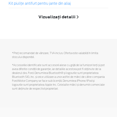
Kit piuliţe antifurt pentru jante din aliaj
Vizualizați detalii
*Preţ recomandat de vânzare, TVA inclus. Oferta este valabilă în limita
stocului disponibil.
*Accesoriile identificate sunt accesorii alese cu grijă de la furnizori terți și pot
avea diferite condiții de garanție, iar detaliile acestora pot fi obținute de la
dealerul dvs. Ford. Denumirea Bluetooth® și logourile sunt proprietatea
Bluetooth SIG, Inc. și orice utilizare a unor astfel de mărci de către compania
Ford Motor Company se face sub licență. Denumirea iPhone/iPod și
logourile sunt proprietatea Apple Inc. Celelalte mărci și denumiri comerciale
sunt deținute de respectivii proprietari.