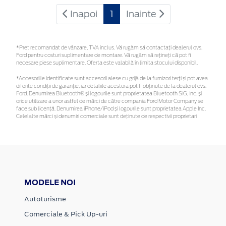
Inapoi
1
Inainte
*Preţ recomandat de vânzare, TVA inclus. Vă rugăm să contactaţi dealerul dvs.
Ford pentru costuri suplimentare de montare. Vă rugăm să rețineți că pot fi
necesare piese suplimentare. Oferta este valabilă în limita stocului disponibil.
*Accesoriile identificate sunt accesorii alese cu grijă de la furnizori terți și pot avea
diferite condiții de garanție, iar detaliile acestora pot fi obținute de la dealerul dvs.
Ford. Denumirea Bluetooth® și logourile sunt proprietatea Bluetooth SIG, Inc. și
orice utilizare a unor astfel de mărci de către compania Ford Motor Company se
face sub licență. Denumirea iPhone/iPod și logourile sunt proprietatea Apple Inc.
Celelalte mărci și denumiri comerciale sunt deținute de respectivii proprietari
MODELE NOI
Autoturisme
Comerciale & Pick Up-uri