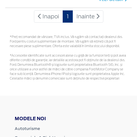
Inapoi
1
Inainte
*Preţ recomandat de vânzare, TVA inclus. Vă rugăm să contactaţi dealerul dvs.
Ford pentru costuri suplimentare de montare. Vă rugăm să rețineți că pot fi
necesare piese suplimentare. Oferta este valabilă în limita stocului disponibil.
*Accesoriile identificate sunt accesorii alese cu grijă de la furnizori terți și pot avea
diferite condiții de garanție, iar detaliile acestora pot fi obținute de la dealerul dvs.
Ford. Denumirea Bluetooth® și logourile sunt proprietatea Bluetooth SIG, Inc. și
orice utilizare a unor astfel de mărci de către compania Ford Motor Company se
face sub licență. Denumirea iPhone/iPod și logourile sunt proprietatea Apple Inc.
Celelalte mărci și denumiri comerciale sunt deținute de respectivii proprietari
MODELE NOI
Autoturisme