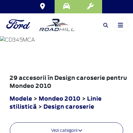
MONDEO
2010
29 accesorii în Design caroserie pentru
Mondeo 2010
Modele
>
Mondeo 2010
>
Linie
stilistică
>
Design caroserie
Vezi categorii