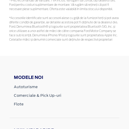
*Preţ recomandat de vânzare, TVA inclus. Vă rugăm să contactaţi dealerul dvs.
Ford pentru costuri suplimentare de montare. Vă rugăm să rețineți că pot fi
necesare piese suplimentare. Oferta este valabilă în limita stocului disponibil.
*Accesoriile identificate sunt accesorii alese cu grijă de la furnizori terți și pot avea
diferite condiții de garanție, iar detaliile acestora pot fi obținute de la dealerul dvs.
Ford. Denumirea Bluetooth® și logourile sunt proprietatea Bluetooth SIG, Inc. și
orice utilizare a unor astfel de mărci de către compania Ford Motor Company se
face sub licență. Denumirea iPhone/iPod și logourile sunt proprietatea Apple Inc.
Celelalte mărci și denumiri comerciale sunt deținute de respectivii proprietari
MODELE NOI
Autoturisme
Comerciale & Pick Up-uri
Flote