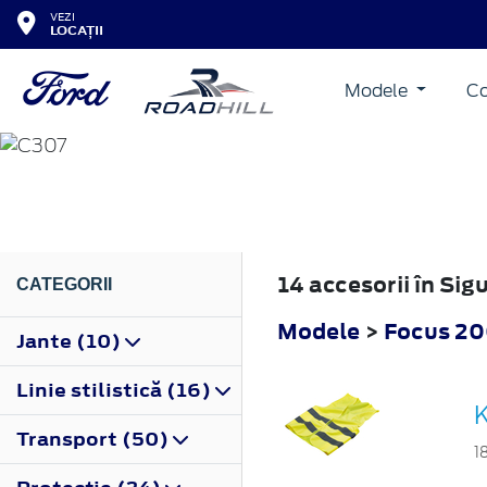
VEZI
LOCAȚII
Modele
Co
FOCUS
2004
14 accesorii în Si
CATEGORII
Modele
>
Focus 2
Jante (10)
Linie stilistică (16)
K
Transport (50)
1