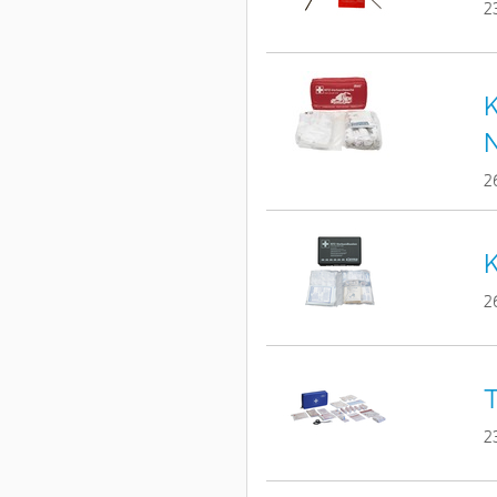
2
K
2
K
2
T
2