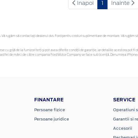
Inapoi
1
Inainte
Vă rugăm să contactaţi dealerul dvs. Ford pentru costuri suplimentare de montare. Vă rugăm să re
se cu grijă de la furnizori terți și pot avea diferite condiții de garanție, iar detaliile acestora pot
unor astfel de mărci de către compania Ford Motor Company se face sub licență. Denumirea iPhone/i
FINANTARE
SERVICE
Persoane fizice
Operatiuni s
Persoane juridice
Garantii si re
Accesorii
Rechemari i