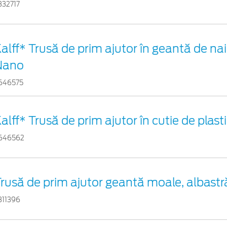
332717
alff* Trusă de prim ajutor în geantă de nai
Nano
646575
alff* Trusă de prim ajutor în cutie de plast
646562
rusă de prim ajutor geantă moale, albastr
311396