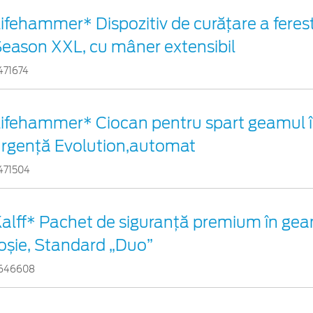
ifehammer* Dispozitiv de curățare a ferest
eason XXL, cu mâner extensibil
471674
ifehammer* Ciocan pentru spart geamul î
rgenţă Evolution,automat
471504
alff* Pachet de siguranţă premium în gea
oșie, Standard „Duo”
646608