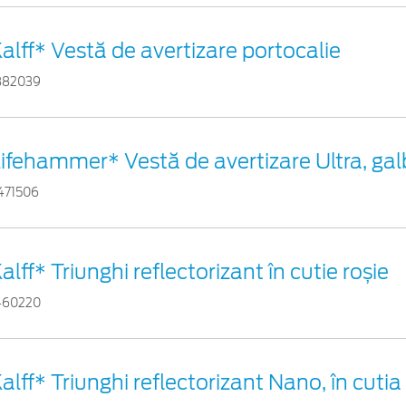
alff* Vestă de avertizare portocalie
882039
ifehammer* Vestă de avertizare Ultra, ga
471506
alff* Triunghi reflectorizant în cutie roșie
460220
alff* Triunghi reflectorizant Nano, în cutia