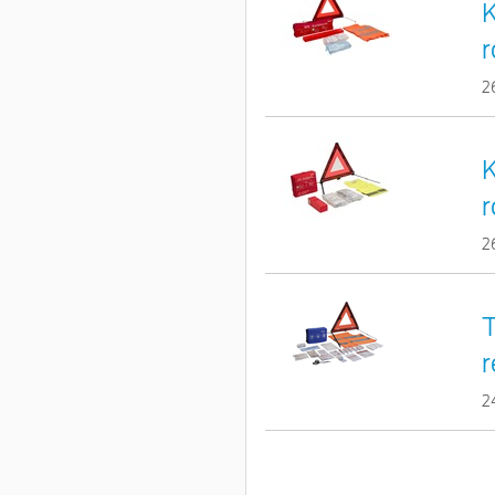
K
r
2
K
r
2
T
r
2