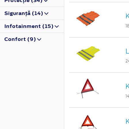
Protecţie (34)
Siguranţă (14)
K
Infotainment (15)
1
Confort (9)
L
2
K
1
K