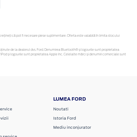
țineți că pot fi necesare piese suplimentare. Oferta este valabilă în limita stocului
 fi obținute de la dealerul dvs. Ford. Denumirea Bluetooth® și logourile sunt proprietatea
Pod și logourile sunt proprietatea Apple Inc. Celelalte mărci și denumiri comerciale sunt
LUMEA FORD
ervice
Noutati
vizii
Istoria Ford
Mediu inconjurator
n service