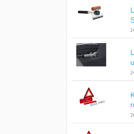
L
S
2
L
u
2
K
r
2