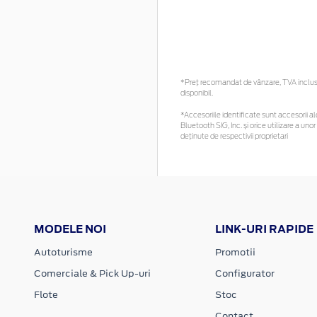
*Preţ recomandat de vânzare, TVA inclus. 
disponibil.
*Accesoriile identificate sunt accesorii ale
Bluetooth SIG, Inc. și orice utilizare a 
deținute de respectivii proprietari
MODELE NOI
LINK-URI RAPIDE
Autoturisme
Promotii
Comerciale & Pick Up-uri
Configurator
Flote
Stoc
Contact