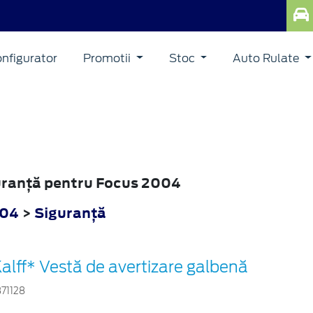
nfigurator
Promotii
Stoc
Auto Rulate
guranţă pentru Focus 2004
004
>
Siguranţă
alff* Vestă de avertizare galbenă
871128