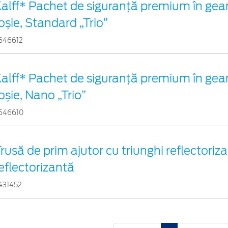
alff* Pachet de siguranţă premium în gea
oșie, Standard „Trio”
646612
alff* Pachet de siguranţă premium în gea
oșie, Nano „Trio”
646610
rusă de prim ajutor cu triunghi reflectoriza
eflectorizantă
431452