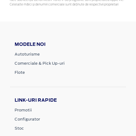
face sub licență. Denumirea iPhone/iPod și logourile sunt proprietatea Apple Inc.
Celelalte mărci și denumiri comerciale sunt deținute de respectivii proprietari
MODELE NOI
Autoturisme
Comerciale & Pick Up-uri
Flote
LINK-URI RAPIDE
Promotii
Configurator
Stoc