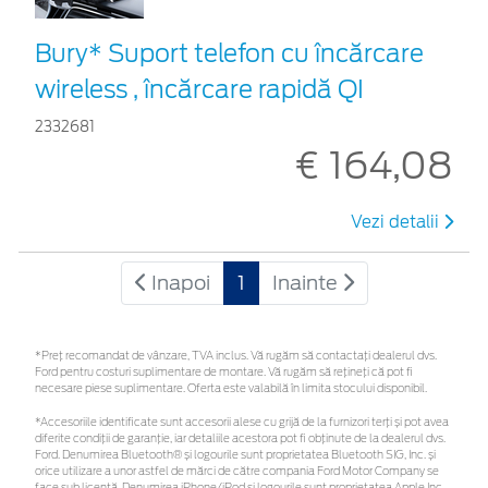
Bury* Suport telefon cu încărcare
wireless , încărcare rapidă QI
2332681
€ 164,08
Vezi detalii
Inapoi
1
Inainte
*Preţ recomandat de vânzare, TVA inclus. Vă rugăm să contactaţi dealerul dvs.
Ford pentru costuri suplimentare de montare. Vă rugăm să rețineți că pot fi
necesare piese suplimentare. Oferta este valabilă în limita stocului disponibil.
*Accesoriile identificate sunt accesorii alese cu grijă de la furnizori terți și pot avea
diferite condiții de garanție, iar detaliile acestora pot fi obținute de la dealerul dvs.
Ford. Denumirea Bluetooth® și logourile sunt proprietatea Bluetooth SIG, Inc. și
orice utilizare a unor astfel de mărci de către compania Ford Motor Company se