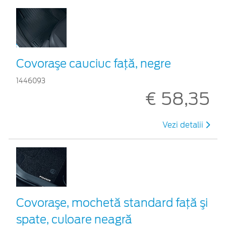
Covoraşe cauciuc faţă, negre
1446093
€ 58,35
Vezi detalii
Covoraşe, mochetă standard faţă şi
spate, culoare neagră