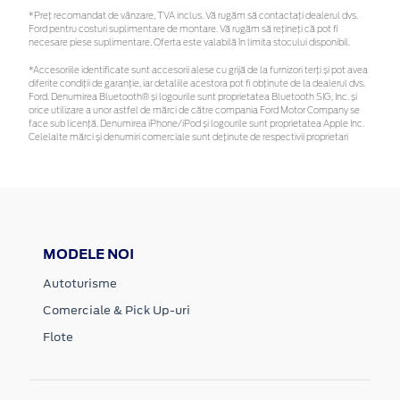
*Preţ recomandat de vânzare, TVA inclus. Vă rugăm să contactaţi dealerul dvs.
Ford pentru costuri suplimentare de montare. Vă rugăm să rețineți că pot fi
necesare piese suplimentare. Oferta este valabilă în limita stocului disponibil.
*Accesoriile identificate sunt accesorii alese cu grijă de la furnizori terți și pot avea
diferite condiții de garanție, iar detaliile acestora pot fi obținute de la dealerul dvs.
Ford. Denumirea Bluetooth® și logourile sunt proprietatea Bluetooth SIG, Inc. și
orice utilizare a unor astfel de mărci de către compania Ford Motor Company se
face sub licență. Denumirea iPhone/iPod și logourile sunt proprietatea Apple Inc.
Celelalte mărci și denumiri comerciale sunt deținute de respectivii proprietari
MODELE NOI
Autoturisme
Comerciale & Pick Up-uri
Flote