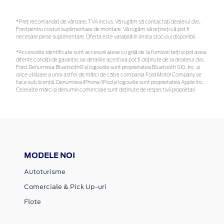
*Preţ recomandat de vânzare, TVA inclus. Vă rugăm să contactaţi dealerul dvs.
Ford pentru costuri suplimentare de montare. Vă rugăm să rețineți că pot fi
necesare piese suplimentare. Oferta este valabilă în limita stocului disponibil.
*Accesoriile identificate sunt accesorii alese cu grijă de la furnizori terți și pot avea
diferite condiții de garanție, iar detaliile acestora pot fi obținute de la dealerul dvs.
Ford. Denumirea Bluetooth® și logourile sunt proprietatea Bluetooth SIG, Inc. și
orice utilizare a unor astfel de mărci de către compania Ford Motor Company se
face sub licență. Denumirea iPhone/iPod și logourile sunt proprietatea Apple Inc.
Celelalte mărci și denumiri comerciale sunt deținute de respectivii proprietari
MODELE NOI
Autoturisme
Comerciale & Pick Up-uri
Flote