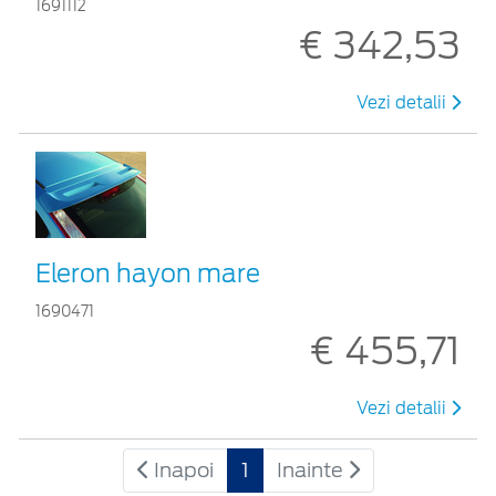
1691112
€ 342,53
Vezi detalii
Eleron hayon mare
1690471
€ 455,71
Vezi detalii
Inapoi
1
Inainte