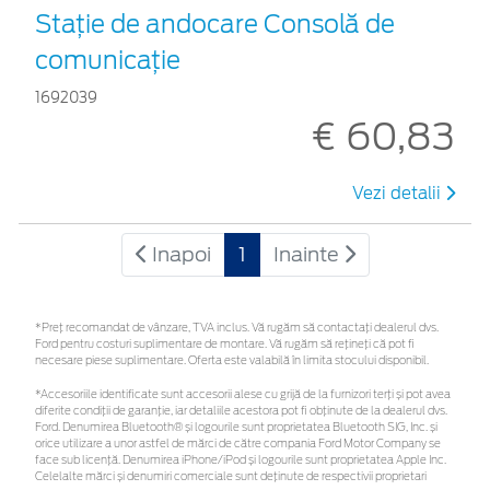
Staţie de andocare Consolă de
comunicaţie
1692039
€ 60,83
Vezi detalii
Inapoi
1
Inainte
*Preţ recomandat de vânzare, TVA inclus. Vă rugăm să contactaţi dealerul dvs.
Ford pentru costuri suplimentare de montare. Vă rugăm să rețineți că pot fi
necesare piese suplimentare. Oferta este valabilă în limita stocului disponibil.
*Accesoriile identificate sunt accesorii alese cu grijă de la furnizori terți și pot avea
diferite condiții de garanție, iar detaliile acestora pot fi obținute de la dealerul dvs.
Ford. Denumirea Bluetooth® și logourile sunt proprietatea Bluetooth SIG, Inc. și
orice utilizare a unor astfel de mărci de către compania Ford Motor Company se
face sub licență. Denumirea iPhone/iPod și logourile sunt proprietatea Apple Inc.
Celelalte mărci și denumiri comerciale sunt deținute de respectivii proprietari