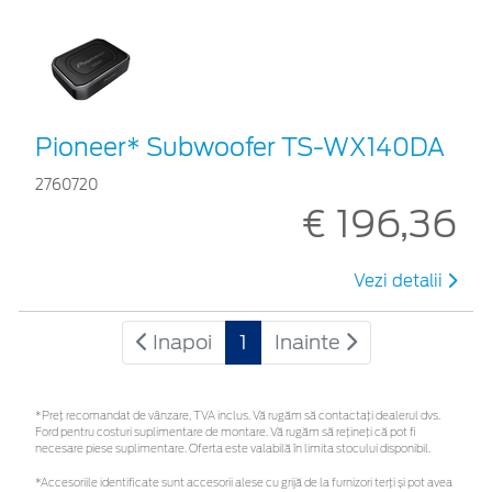
Pioneer* Subwoofer TS-WX140DA
2760720
€ 196,36
Vezi detalii
Inapoi
1
Inainte
*Preţ recomandat de vânzare, TVA inclus. Vă rugăm să contactaţi dealerul dvs.
Ford pentru costuri suplimentare de montare. Vă rugăm să rețineți că pot fi
necesare piese suplimentare. Oferta este valabilă în limita stocului disponibil.
*Accesoriile identificate sunt accesorii alese cu grijă de la furnizori terți și pot avea