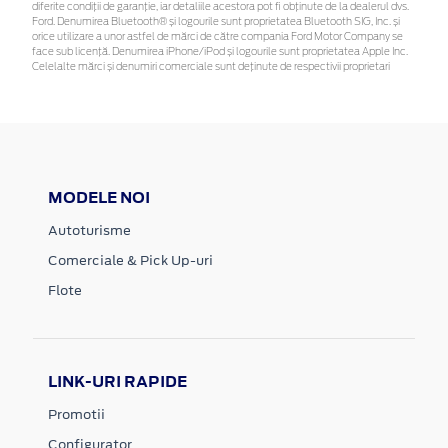
diferite condiții de garanție, iar detaliile acestora pot fi obținute de la dealerul dvs.
Ford. Denumirea Bluetooth® și logourile sunt proprietatea Bluetooth SIG, Inc. și
orice utilizare a unor astfel de mărci de către compania Ford Motor Company se
face sub licență. Denumirea iPhone/iPod și logourile sunt proprietatea Apple Inc.
Celelalte mărci și denumiri comerciale sunt deținute de respectivii proprietari
MODELE NOI
Autoturisme
Comerciale & Pick Up-uri
Flote
LINK-URI RAPIDE
Promotii
Configurator