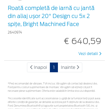
Roată completă de iarnă cu jantă
din aliaj ușor 20" Design cu 5x 2
spițe, Bright Machined Face
2640974
€ 640,59
Vezi detalii
Inapoi
1
Inainte
*Preţ recomandat de vânzare, TVA inclus. Vă rugăm să contactaţi dealerul dvs.
Ford pentru costuri suplimentare de montare. Vă rugăm să rețineți că pot fi
necesare piese suplimentare. Oferta este valabilă în limita stocului disponibil.
*Accesoriile identificate sunt accesorii alese cu grijă de la furnizori terți și pot avea
diferite condiții de garanție, iar detaliile acestora pot fi obținute de la dealerul dvs.
Ford. Denumirea Bluetooth® și logourile sunt proprietatea Bluetooth SIG, Inc. și