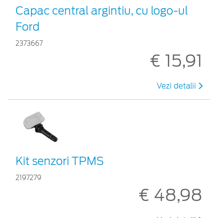
Capac central argintiu, cu logo-ul
Ford
2373667
€ 15,91
Vezi detalii
Kit senzori TPMS
2197279
€ 48,98