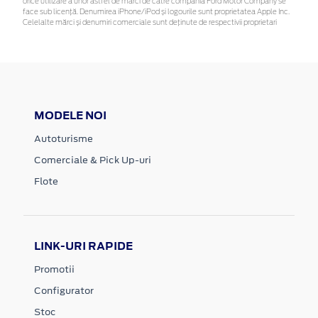
orice utilizare a unor astfel de mărci de către compania Ford Motor Company se
face sub licență. Denumirea iPhone/iPod și logourile sunt proprietatea Apple Inc.
Celelalte mărci și denumiri comerciale sunt deținute de respectivii proprietari
MODELE NOI
Autoturisme
Comerciale & Pick Up-uri
Flote
LINK-URI RAPIDE
Promotii
Configurator
Stoc