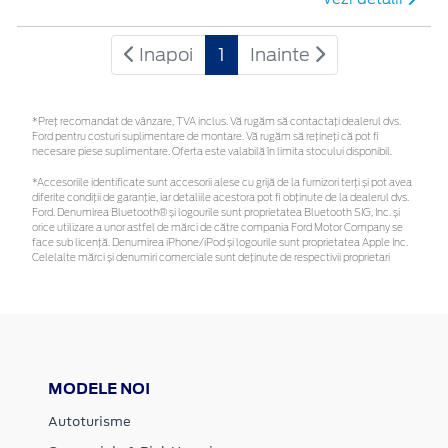
Inapoi
1
Inainte
*Preţ recomandat de vânzare, TVA inclus. Vă rugăm să contactaţi dealerul dvs.
Ford pentru costuri suplimentare de montare. Vă rugăm să rețineți că pot fi
necesare piese suplimentare. Oferta este valabilă în limita stocului disponibil.
*Accesoriile identificate sunt accesorii alese cu grijă de la furnizori terți și pot avea
diferite condiții de garanție, iar detaliile acestora pot fi obținute de la dealerul dvs.
Ford. Denumirea Bluetooth® și logourile sunt proprietatea Bluetooth SIG, Inc. și
orice utilizare a unor astfel de mărci de către compania Ford Motor Company se
face sub licență. Denumirea iPhone/iPod și logourile sunt proprietatea Apple Inc.
Celelalte mărci și denumiri comerciale sunt deținute de respectivii proprietari
MODELE NOI
Autoturisme