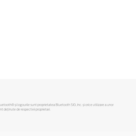
Bluetooth® și logourile sunt proprietatea Bluetooth SIG, Inc. și orice utilizare a unor
deținute de respectivii proprietari.