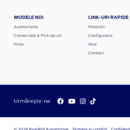
MODELE NOI
LINK-URI RAPIDE
Autoturisme
Promotii
Comerciale & Pick Up-uri
Configurator
Flote
Stoc
Contact
Urmărește-ne
© 2026 Roadhill Automotive
Termeni si conditii
Confident