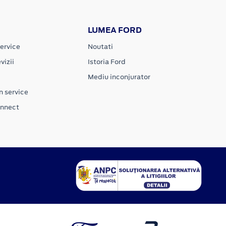
LUMEA FORD
ervice
Noutati
vizii
Istoria Ford
Mediu inconjurator
n service
onnect