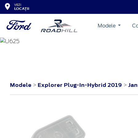
VEZI
LOCAȚII
Modele
Co
EXPLORER PLUG-IN-HY
2019
Modele
Explorer Plug-In-Hybrid 2019
Ja
>
>