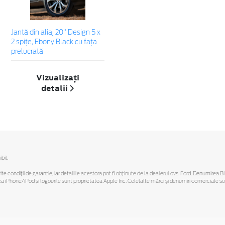
Jantă din aliaj 20" Design 5 x
2 spiţe, Ebony Black cu fața
prelucrată
Vizualizați
detalii
bil.
ferite condiții de garanție, iar detaliile acestora pot fi obținute de la dealerul dvs. Ford. Denumirea 
hone/iPod și logourile sunt proprietatea Apple Inc. Celelalte mărci și denumiri comerciale sunt 