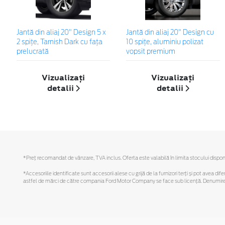
Jantă din aliaj 20" Design 5 x
Jantă din aliaj 20" Design cu
2 spiţe, Tarnish Dark cu fața
10 spițe, aluminiu polizat
prelucrată
vopsit premium
Vizualizați
Vizualizați
detalii
detalii
*Preţ recomandat de vânzare, TVA inclus. Oferta este valabilă în limita stocului disponi
*Accesoriile identificate sunt accesorii alese cu grijă de la furnizori terți și pot avea di
astfel de mărci de către compania Ford Motor Company se face sub licență. Denumirea iP