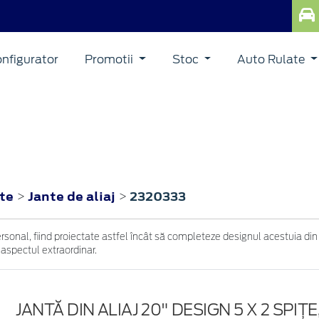
nfigurator
Promotii
Stoc
Auto Rulate
BRID
nte
Jante de aliaj
2320333
>
>
ersonal, fiind proiectate astfel încât să completeze designul acestuia din
 aspectul extraordinar.
JANTĂ DIN ALIAJ 20" DESIGN 5 X 2 SPIŢ