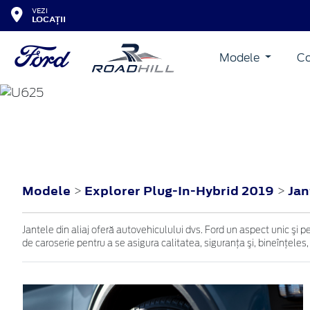
VEZI
LOCAȚII
Modele
Co
EXPLORER PLUG-IN-HY
2019
Modele
Explorer Plug-In-Hybrid 2019
Ja
>
>
Jantele din aliaj oferă autovehiculului dvs. Ford un aspect unic şi p
de caroserie pentru a se asigura calitatea, siguranţa şi, bineînţeles,