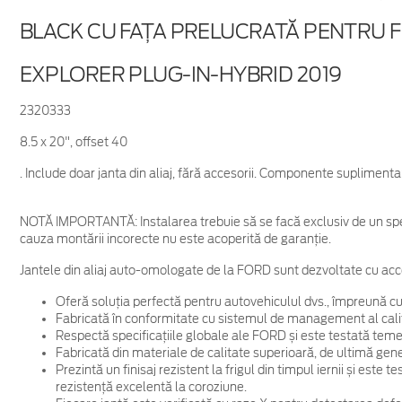
BLACK CU FAȚA PRELUCRATĂ PENTRU 
EXPLORER PLUG-IN-HYBRID 2019
2320333
8.5 x 20", offset 40
. Include doar janta din aliaj, fără accesorii. Componente supliment
NOTĂ IMPORTANTĂ:
Instalarea trebuie să se facă exclusiv de un spe
cauza montării incorecte nu este acoperită de garanţie.
Jantele din aliaj auto-omologate de la FORD sunt dezvoltate cu acc
Oferă soluția perfectă pentru autovehiculul dvs., împreună cu
Fabricată în conformitate cu sistemul de management al cali
Respectă specificațiile globale ale FORD și este testată temein
Fabricată din materiale de calitate superioară, de ultimă gene
Prezintă un finisaj rezistent la frigul din timpul iernii și este
rezistență excelentă la coroziune.