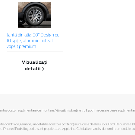
Jantă din aliaj 20" Design cu
10 spițe, aluminiu polizat
vopsit premium
Vizualizați
detalii
u costuri suplimentare de montare. Vă rugăm să reţineţi că pot fi necesare piese suplimentare. Ofe
ferite condiții de garanție, iar detaliile acestora pot fi obținute de la dealerul dvs. Ford. Denumirea 
hone/iPod și logourile sunt proprietatea Apple Inc. Celelalte mărci și denumiri comerciale sunt 