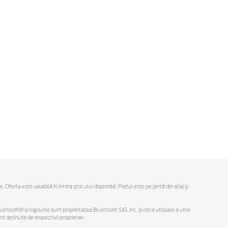
rta este valabilă în limita stocului disponibil. Preţul este pe jantă din aliaj şi
Bluetooth® și logourile sunt proprietatea Bluetooth SIG, Inc. și orice utilizare a unor
deținute de respectivii proprietari.