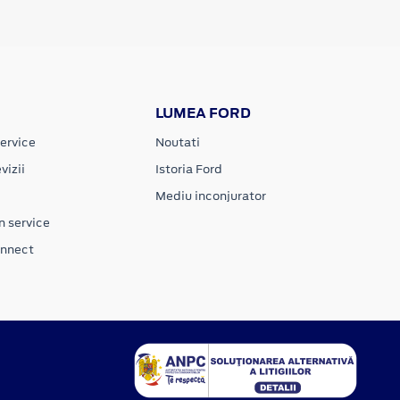
LUMEA FORD
ervice
Noutati
vizii
Istoria Ford
Mediu inconjurator
n service
onnect