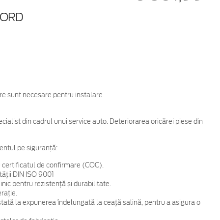
FORD
are sunt necesare pentru instalare.
cialist din cadrul unui service auto. Deteriorarea oricărei piese din
entul pe siguranță:
 certificatul de confirmare (COC).
tății DIN ISO 9001
ic pentru rezistență și durabilitate.
rație.
 testată la expunerea îndelungată la ceață salină, pentru a asigura o