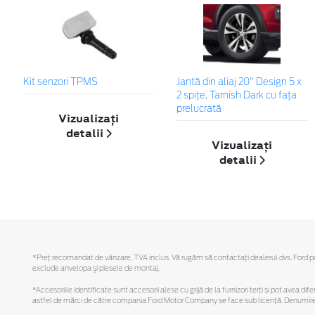
Kit senzori TPMS
Jantă din aliaj 20" Design 5 x
2 spiţe, Tarnish Dark cu fața
prelucrată
Vizualizați
detalii
Vizualizați
detalii
*Preţ recomandat de vânzare, TVA inclus. Vă rugăm să contactaţi dealerul dvs. Ford pentr
exclude anvelopa şi piesele de montaj.
*Accesoriile identificate sunt accesorii alese cu grijă de la furnizori terți și pot avea di
astfel de mărci de către compania Ford Motor Company se face sub licență. Denumirea iP