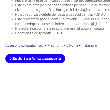
Fiecare jantă este verificată cu raze X pentru detectarea defec
Este examinată pe o perioadă extinsă pe bancurile de testare
nivelurilor de siguranță pe întreg ciclul de viață al autovehicul
Puteți reutiliza piulițele de roată și capacul central FORD ori
Este proiectată special pentru autovehiculul dvs. FORD, ceea
există cerințe ascunse de îndeplinit - doar „montați și uitați”.
Proiectată să completeze stilul general al autovehiculului.
Beneficiază de garanție FORD
Accesoriu compatibil cu:
Platinum
ST-Line
Titanium
Solicita oferta accesoriu