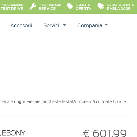
PROGRAMARE
PROGRAMARE
SOLICITA
SOLICITA OFERTA
TEST DRIVE
SERVICE
OFERTA
RABLA 2025
Accesorii
Servicii
Compania
 fiecare unghi. Fiecare jantă este testată împreună cu toate tipurile
€ 601,99
E, EBONY