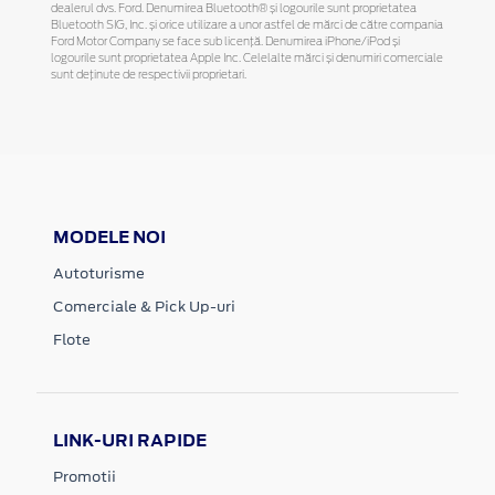
dealerul dvs. Ford. Denumirea Bluetooth® și logourile sunt proprietatea
Bluetooth SIG, Inc. și orice utilizare a unor astfel de mărci de către compania
Ford Motor Company se face sub licență. Denumirea iPhone/iPod și
logourile sunt proprietatea Apple Inc. Celelalte mărci și denumiri comerciale
sunt deținute de respectivii proprietari.
MODELE NOI
Autoturisme
Comerciale & Pick Up-uri
Flote
LINK-URI RAPIDE
Promotii