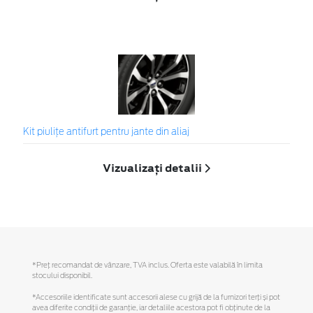
Kit piuliţe antifurt pentru jante din aliaj
Vizualizați detalii
*Preţ recomandat de vânzare, TVA inclus. Oferta este valabilă în limita
stocului disponibil.
*Accesoriile identificate sunt accesorii alese cu grijă de la furnizori terți și pot
avea diferite condiții de garanție, iar detaliile acestora pot fi obținute de la