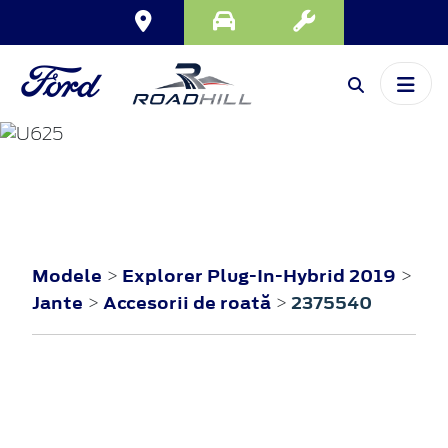
EXPLORER PLUG-
IN-HYBRID
2019
Modele
Explorer Plug-In-Hybrid 2019
>
>
Jante
Accesorii de roată
2375540
>
>