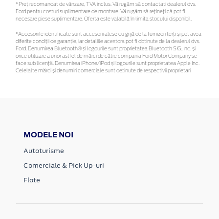
*Preţ recomandat de vânzare, TVA inclus. Vă rugăm să contactaţi dealerul dvs.
Ford pentru costuri suplimentare de montare. Vă rugăm să rețineți că pot fi
necesare piese suplimentare. Oferta este valabilă în limita stocului disponibil.
*Accesoriile identificate sunt accesorii alese cu grijă de la furnizori terți și pot avea
diferite condiții de garanție, iar detaliile acestora pot fi obținute de la dealerul dvs.
Ford. Denumirea Bluetooth® și logourile sunt proprietatea Bluetooth SIG, Inc. și
orice utilizare a unor astfel de mărci de către compania Ford Motor Company se
face sub licență. Denumirea iPhone/iPod și logourile sunt proprietatea Apple Inc.
Celelalte mărci și denumiri comerciale sunt deținute de respectivii proprietari
MODELE NOI
Autoturisme
Comerciale & Pick Up-uri
Flote