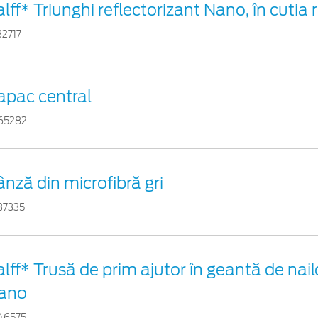
lff* Triunghi reflectorizant Nano, în cutia 
32717
apac central
65282
nză din microfibră gri
37335
lff* Trusă de prim ajutor în geantă de nail
ano
46575