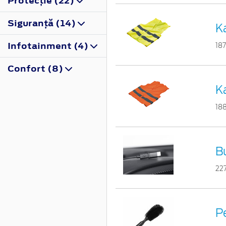
Protecţie (22)
Siguranţă (14)
K
Infotainment (4)
187
Confort (8)
Ka
18
B
22
Pe