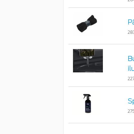
P
28
B
i
22
S
27