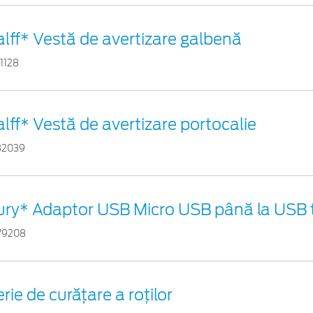
alff* Vestă de avertizare galbenă
1128
lff* Vestă de avertizare portocalie
82039
ury* Adaptor USB Micro USB până la USB t
79208
rie de curățare a roților