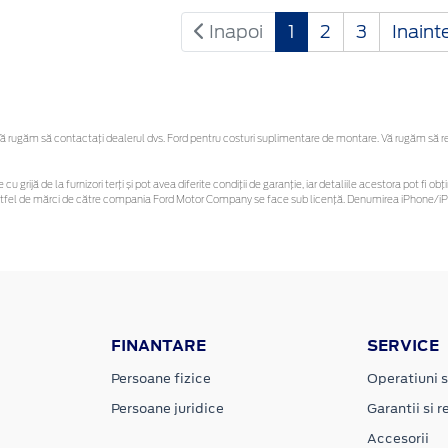
Inapoi
1
2
3
Inaint
 rugăm să contactaţi dealerul dvs. Ford pentru costuri suplimentare de montare. Vă rugăm să rețin
 cu grijă de la furnizori terți și pot avea diferite condiții de garanție, iar detaliile acestora pot f
or astfel de mărci de către compania Ford Motor Company se face sub licență. Denumirea iPhone/iPo
FINANTARE
SERVICE
Persoane fizice
Operatiuni s
Persoane juridice
Garantii si re
Accesorii