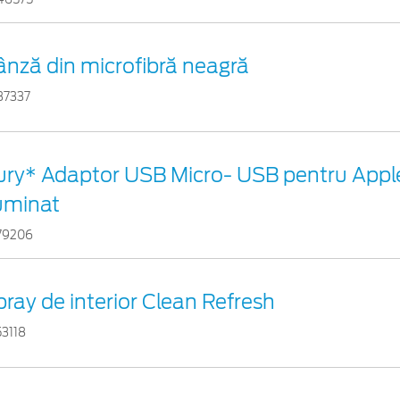
ânză din microfibră neagră
37337
ury* Adaptor USB Micro- USB pentru Appl
luminat
79206
pray de interior Clean Refresh
53118