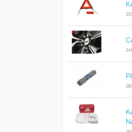
Ka
23
C
24
Pâ
28
Ka
N
26