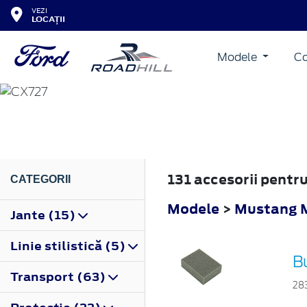
VEZI
LOCAȚII
Modele
Co
MUSTANG MACH-E
2020
131 accesorii pent
CATEGORII
Modele
>
Mustang 
Jante (15)
Linie stilistică (5)
B
Transport (63)
28