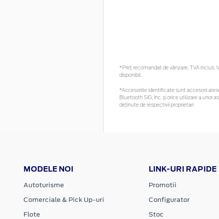
*Preţ recomandat de vânzare, TVA inclus. Vă
disponibil.
*Accesoriile identificate sunt accesorii alese
Bluetooth SIG, Inc. și orice utilizare a un
deținute de respectivii proprietari
MODELE NOI
LINK-URI RAPIDE
Autoturisme
Promotii
Comerciale & Pick Up-uri
Configurator
Flote
Stoc