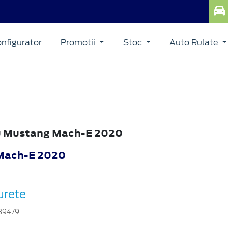
nfigurator
Promotii
Stoc
Auto Rulate
ru Mustang Mach-E 2020
Mach-E 2020
urete
39479