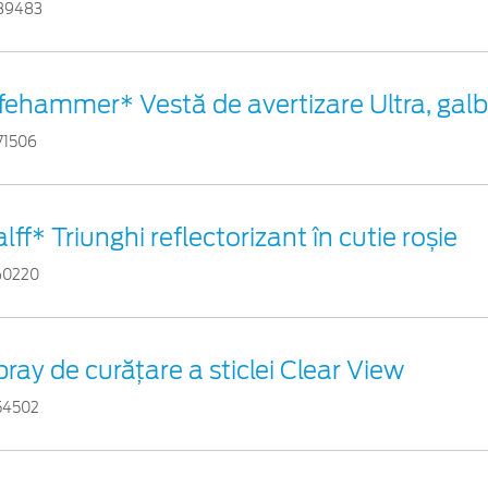
39483
ifehammer* Vestă de avertizare Ultra, gal
71506
lff* Triunghi reflectorizant în cutie roșie
60220
ray de curățare a sticlei Clear View
54502