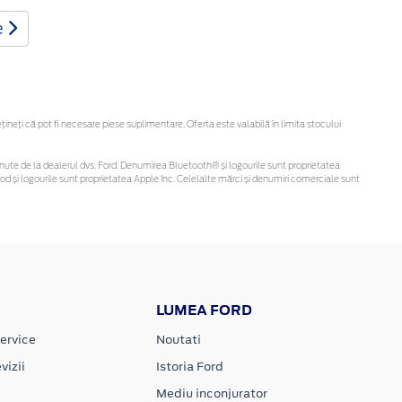
e
eți că pot fi necesare piese suplimentare. Oferta este valabilă în limita stocului
i obținute de la dealerul dvs. Ford. Denumirea Bluetooth® și logourile sunt proprietatea
d și logourile sunt proprietatea Apple Inc. Celelalte mărci și denumiri comerciale sunt
LUMEA FORD
ervice
Noutati
vizii
Istoria Ford
Mediu inconjurator