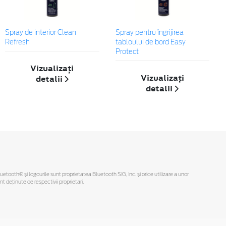
Spray de interior Clean
Spray pentru îngrijirea
Refresh
tabloului de bord Easy
Protect
Vizualizați
Vizualizați
detalii
detalii
Bluetooth® și logourile sunt proprietatea Bluetooth SIG, Inc. și orice utilizare a unor
deținute de respectivii proprietari.