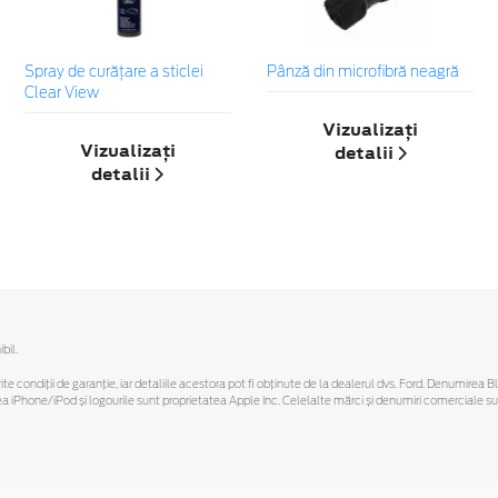
Spray de curățare a sticlei
Pânză din microfibră neagră
Clear View
Vizualizați
Vizualizați
detalii
detalii
bil.
ferite condiții de garanție, iar detaliile acestora pot fi obținute de la dealerul dvs. Ford. Denumirea 
hone/iPod și logourile sunt proprietatea Apple Inc. Celelalte mărci și denumiri comerciale sunt 