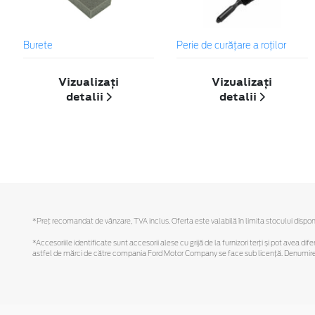
Burete
Perie de curățare a roților
Vizualizați
Vizualizați
detalii
detalii
*Preţ recomandat de vânzare, TVA inclus. Oferta este valabilă în limita stocului disponi
*Accesoriile identificate sunt accesorii alese cu grijă de la furnizori terți și pot avea di
astfel de mărci de către compania Ford Motor Company se face sub licență. Denumirea iP