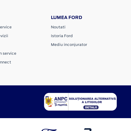
LUMEA FORD
ervice
Noutati
vizii
Istoria Ford
Mediu inconjurator
n service
onnect