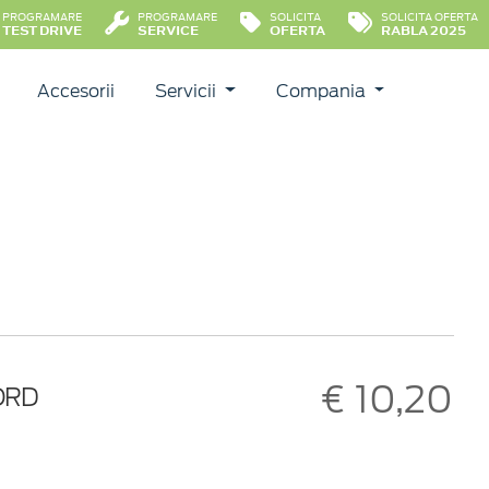
PROGRAMARE
PROGRAMARE
SOLICITA
SOLICITA OFERTA
TEST DRIVE
SERVICE
OFERTA
RABLA 2025
Accesorii
Servicii
Compania
€ 10,20
ORD