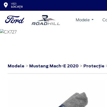
VEZI
LOCAȚII
Modele
Co
MUSTANG MACH-E
2020
Modele
Mustang Mach-E 2020
Protecţie
>
>