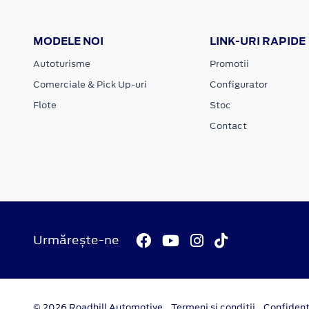
MODELE NOI
LINK-URI RAPIDE
Autoturisme
Promotii
Comerciale & Pick Up-uri
Configurator
Flote
Stoc
Contact
Urmărește-ne
© 2026 Roadhill Automotive
Termeni si conditii
Confident