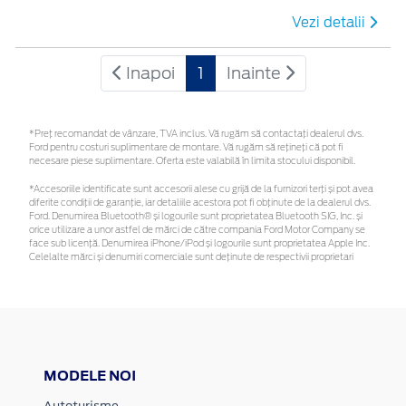
Vezi detalii
Inapoi
1
Inainte
*Preţ recomandat de vânzare, TVA inclus. Vă rugăm să contactaţi dealerul dvs.
Ford pentru costuri suplimentare de montare. Vă rugăm să rețineți că pot fi
necesare piese suplimentare. Oferta este valabilă în limita stocului disponibil.
*Accesoriile identificate sunt accesorii alese cu grijă de la furnizori terți și pot avea
diferite condiții de garanție, iar detaliile acestora pot fi obținute de la dealerul dvs.
Ford. Denumirea Bluetooth® și logourile sunt proprietatea Bluetooth SIG, Inc. și
orice utilizare a unor astfel de mărci de către compania Ford Motor Company se
face sub licență. Denumirea iPhone/iPod și logourile sunt proprietatea Apple Inc.
Celelalte mărci și denumiri comerciale sunt deținute de respectivii proprietari
MODELE NOI
Autoturisme