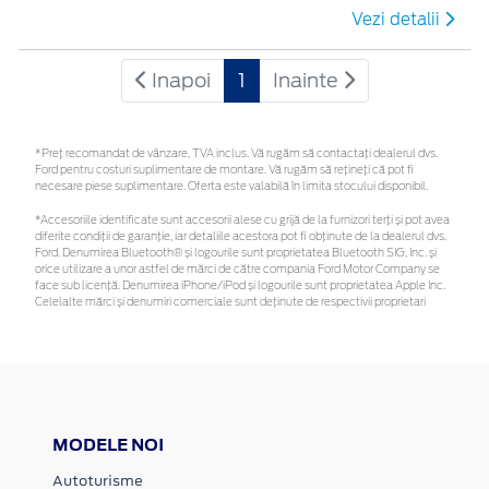
Vezi detalii
Inapoi
1
Inainte
*Preţ recomandat de vânzare, TVA inclus. Vă rugăm să contactaţi dealerul dvs.
Ford pentru costuri suplimentare de montare. Vă rugăm să rețineți că pot fi
necesare piese suplimentare. Oferta este valabilă în limita stocului disponibil.
*Accesoriile identificate sunt accesorii alese cu grijă de la furnizori terți și pot avea
diferite condiții de garanție, iar detaliile acestora pot fi obținute de la dealerul dvs.
Ford. Denumirea Bluetooth® și logourile sunt proprietatea Bluetooth SIG, Inc. și
orice utilizare a unor astfel de mărci de către compania Ford Motor Company se
face sub licență. Denumirea iPhone/iPod și logourile sunt proprietatea Apple Inc.
Celelalte mărci și denumiri comerciale sunt deținute de respectivii proprietari
MODELE NOI
Autoturisme