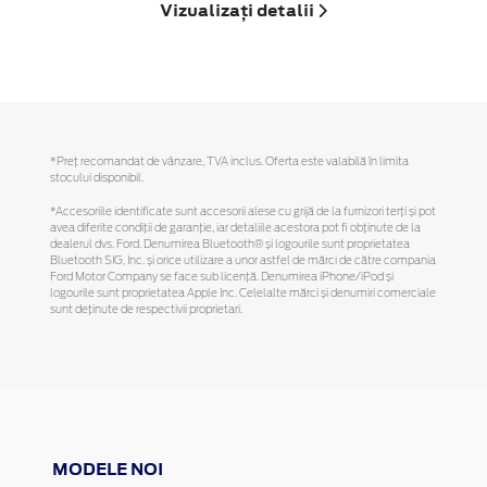
Vizualizați detalii
*Preţ recomandat de vânzare, TVA inclus. Oferta este valabilă în limita
stocului disponibil.
*Accesoriile identificate sunt accesorii alese cu grijă de la furnizori terți și pot
avea diferite condiții de garanție, iar detaliile acestora pot fi obținute de la
dealerul dvs. Ford. Denumirea Bluetooth® și logourile sunt proprietatea
Bluetooth SIG, Inc. și orice utilizare a unor astfel de mărci de către compania
Ford Motor Company se face sub licență. Denumirea iPhone/iPod și
logourile sunt proprietatea Apple Inc. Celelalte mărci și denumiri comerciale
sunt deținute de respectivii proprietari.
MODELE NOI