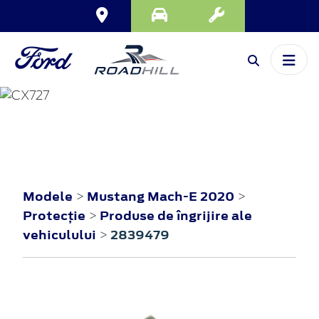
MUSTANG MACH-E
2020
Modele
Mustang Mach-E 2020
>
>
Protecţie
Produse de îngrijire ale
>
vehiculului
2839479
>