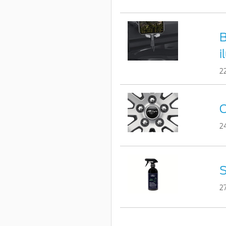
B
i
2
C
2
S
2