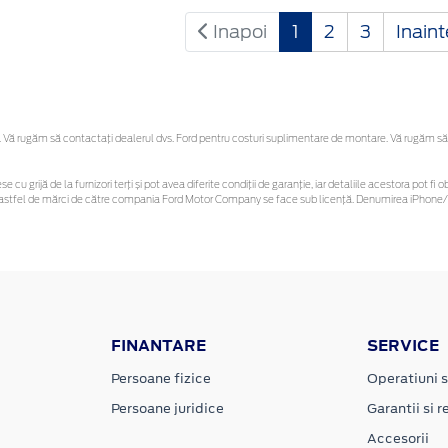
Inapoi
1
2
3
Inain
Vă rugăm să contactaţi dealerul dvs. Ford pentru costuri suplimentare de montare. Vă rugăm să reț
se cu grijă de la furnizori terți și pot avea diferite condiții de garanție, iar detaliile acestora pot
nor astfel de mărci de către compania Ford Motor Company se face sub licență. Denumirea iPhone/i
FINANTARE
SERVICE
Persoane fizice
Operatiuni s
Persoane juridice
Garantii si re
Accesorii