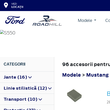
VEZI
LOCAȚII
Modele
Co
MUSTANG
2015
96 accesorii pent
CATEGORII
Modele
>
Mustang
Jante (16)
Linie stilistică (12)
B
Transport (10)
2