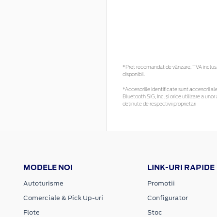
*Preţ recomandat de vânzare, TVA inclus. 
disponibil.
*Accesoriile identificate sunt accesorii ale
Bluetooth SIG, Inc. și orice utilizare a u
deținute de respectivii proprietari
MODELE NOI
LINK-URI RAPIDE
Autoturisme
Promotii
Comerciale & Pick Up-uri
Configurator
Flote
Stoc