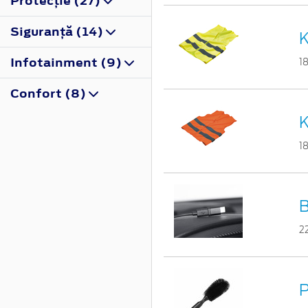
Protecţie (27)
Siguranţă (14)
K
Infotainment (9)
1
Confort (8)
K
1
B
2
P