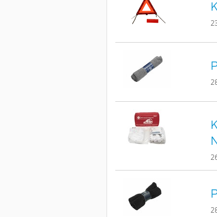
K
2
P
2
K
2
P
2