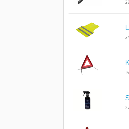
2
L
2
K
1
S
2