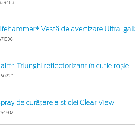
839483
ifehammer* Vestă de avertizare Ultra, ga
471506
alff* Triunghi reflectorizant în cutie roșie
460220
pray de curățare a sticlei Clear View
754502