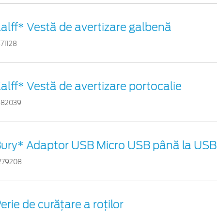
alff* Vestă de avertizare galbenă
871128
alff* Vestă de avertizare portocalie
882039
ury* Adaptor USB Micro USB până la USB 
279208
erie de curățare a roților