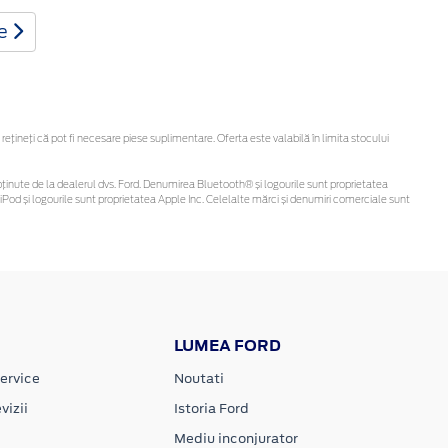
te
ineți că pot fi necesare piese suplimentare. Oferta este valabilă în limita stocului
 fi obținute de la dealerul dvs. Ford. Denumirea Bluetooth® și logourile sunt proprietatea
Pod și logourile sunt proprietatea Apple Inc. Celelalte mărci și denumiri comerciale sunt
LUMEA FORD
ervice
Noutati
vizii
Istoria Ford
Mediu inconjurator