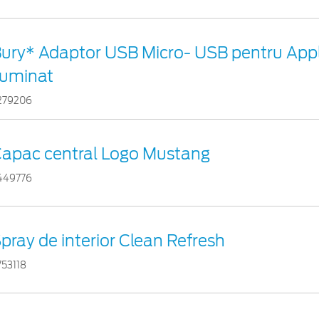
ury* Adaptor USB Micro- USB pentru App
luminat
279206
apac central Logo Mustang
449776
pray de interior Clean Refresh
753118