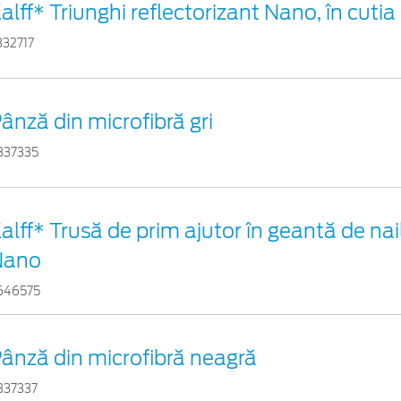
alff* Triunghi reflectorizant Nano, în cutia 
332717
ânză din microfibră gri
837335
alff* Trusă de prim ajutor în geantă de nail
Nano
646575
ânză din microfibră neagră
837337