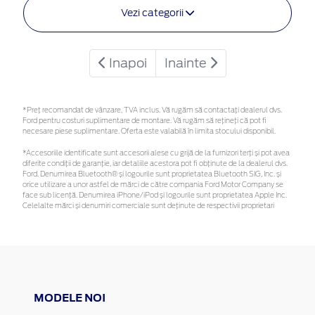
Vezi categorii
Inapoi
Inainte
*Preţ recomandat de vânzare, TVA inclus. Vă rugăm să contactaţi dealerul dvs.
Ford pentru costuri suplimentare de montare. Vă rugăm să rețineți că pot fi
necesare piese suplimentare. Oferta este valabilă în limita stocului disponibil.
*Accesoriile identificate sunt accesorii alese cu grijă de la furnizori terți și pot avea
diferite condiții de garanție, iar detaliile acestora pot fi obținute de la dealerul dvs.
Ford. Denumirea Bluetooth® și logourile sunt proprietatea Bluetooth SIG, Inc. și
orice utilizare a unor astfel de mărci de către compania Ford Motor Company se
face sub licență. Denumirea iPhone/iPod și logourile sunt proprietatea Apple Inc.
Celelalte mărci și denumiri comerciale sunt deținute de respectivii proprietari
MODELE NOI