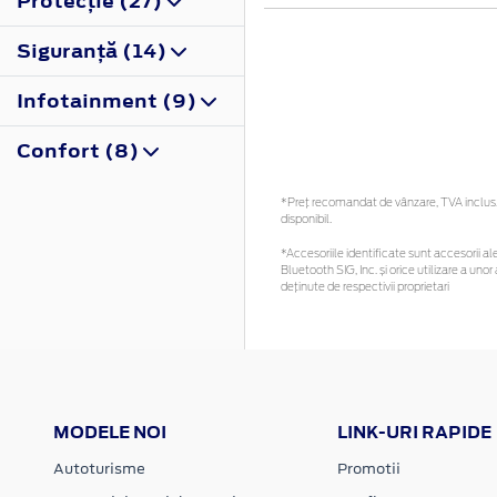
Protecţie (27)
Siguranţă (14)
Infotainment (9)
Confort (8)
*Preţ recomandat de vânzare, TVA inclus. 
disponibil.
*Accesoriile identificate sunt accesorii ale
Bluetooth SIG, Inc. și orice utilizare a u
deținute de respectivii proprietari
MODELE NOI
LINK-URI RAPIDE
Autoturisme
Promotii