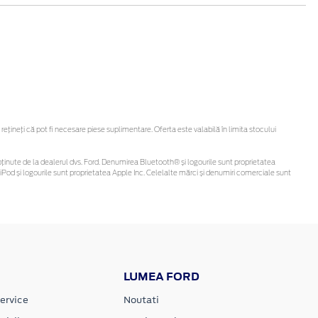
ineți că pot fi necesare piese suplimentare. Oferta este valabilă în limita stocului
 fi obținute de la dealerul dvs. Ford. Denumirea Bluetooth® și logourile sunt proprietatea
Pod și logourile sunt proprietatea Apple Inc. Celelalte mărci și denumiri comerciale sunt
LUMEA FORD
ervice
Noutati