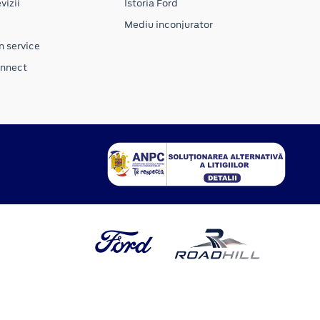
vizii
Istoria Ford
Mediu inconjurator
n service
onnect