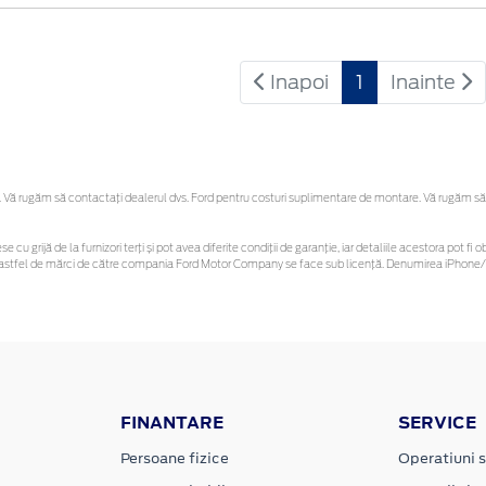
Inapoi
1
Inainte
Vă rugăm să contactaţi dealerul dvs. Ford pentru costuri suplimentare de montare. Vă rugăm să reț
se cu grijă de la furnizori terți și pot avea diferite condiții de garanție, iar detaliile acestora pot
nor astfel de mărci de către compania Ford Motor Company se face sub licență. Denumirea iPhone/i
FINANTARE
SERVICE
Persoane fizice
Operatiuni s