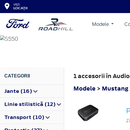
VEZI
LOCAȚII
Modele
Co
MUSTANG
2015
1 accesorii în Aud
CATEGORII
Modele
>
Mustang
Jante (16)
Linie stilistică (12)
P
Transport (10)
2