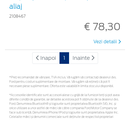
aliaj
2108467
€ 78,30
Vezi detalii
Inapoi
1
Inainte
*Preţ recomandat de vânzare, TVA inclus. Vă rugăm să contactaţi dealerul dvs.
Ford pentru costuri suplimentare de montare. Vă rugăm să rețineți că pot fi
necesare piese suplimentare. Oferta este valabilă în limita stocului disponibil.
*Accesoriile identificate sunt accesorii alese cu grijă de la furnizori terți și pot avea
diferite condiții de garanție, iar detaliile acestora pot fi obținute de la dealerul dvs.
Ford. Denumirea Bluetooth® și logourile sunt proprietatea Bluetooth SIG, Inc. și
orice utilizare a unor astfel de mărci de către compania Ford Motor Company se
face sub licență. Denumirea iPhone/iPod și logourile sunt proprietatea Apple Inc.
Celelalte mărci și denumiri comerciale sunt deținute de respectivii proprietari