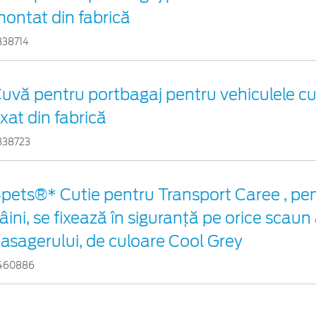
ontat din fabrică
338714
uvă pentru portbagaj pentru vehiculele c
ixat din fabrică
338723
pets®* Cutie pentru Transport Caree , pentr
âini, se fixează în siguranță pe orice scaun 
asagerului, de culoare Cool Grey
460886