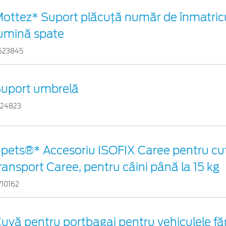
ottez* Suport plăcuță număr de înmatricu
umină spate
623845
uport umbrelă
524823
pets®* Accesoriu ISOFIX Caree pentru cuti
ransport Caree, pentru câini până la 15 kg
710162
uvă pentru portbagaj pentru vehiculele f