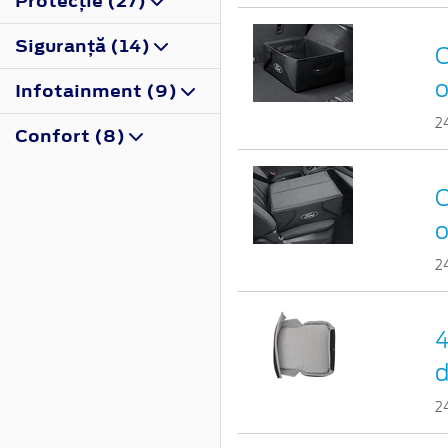
Protecţie (27)
Siguranţă (14)
C
o
Infotainment (9)
2
Confort (8)
C
o
2
4
d
2