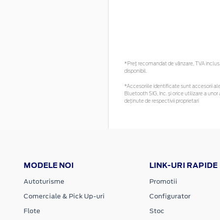
*Preţ recomandat de vânzare, TVA inclus. 
disponibil.
*Accesoriile identificate sunt accesorii ale
Bluetooth SIG, Inc. și orice utilizare a u
deținute de respectivii proprietari
MODELE NOI
LINK-URI RAPIDE
Autoturisme
Promotii
Comerciale & Pick Up-uri
Configurator
Flote
Stoc