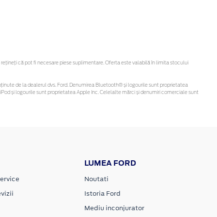
ineți că pot fi necesare piese suplimentare. Oferta este valabilă în limita stocului
 fi obținute de la dealerul dvs. Ford. Denumirea Bluetooth® și logourile sunt proprietatea
Pod și logourile sunt proprietatea Apple Inc. Celelalte mărci și denumiri comerciale sunt
LUMEA FORD
ervice
Noutati
vizii
Istoria Ford
Mediu inconjurator