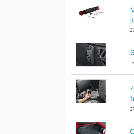
M
l
2
S
1
4
t
2
C