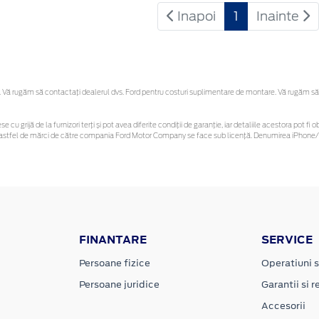
Inapoi
1
Inainte
Vă rugăm să contactaţi dealerul dvs. Ford pentru costuri suplimentare de montare. Vă rugăm să reț
se cu grijă de la furnizori terți și pot avea diferite condiții de garanție, iar detaliile acestora pot
nor astfel de mărci de către compania Ford Motor Company se face sub licență. Denumirea iPhone/i
FINANTARE
SERVICE
Persoane fizice
Operatiuni s
Persoane juridice
Garantii si re
Accesorii