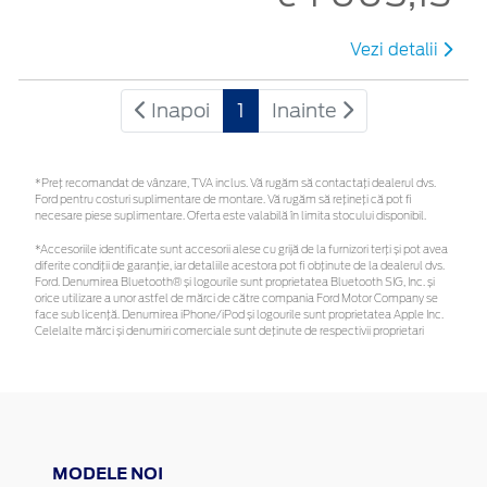
Vezi detalii
Inapoi
1
Inainte
*Preţ recomandat de vânzare, TVA inclus. Vă rugăm să contactaţi dealerul dvs.
Ford pentru costuri suplimentare de montare. Vă rugăm să rețineți că pot fi
necesare piese suplimentare. Oferta este valabilă în limita stocului disponibil.
*Accesoriile identificate sunt accesorii alese cu grijă de la furnizori terți și pot avea
diferite condiții de garanție, iar detaliile acestora pot fi obținute de la dealerul dvs.
Ford. Denumirea Bluetooth® și logourile sunt proprietatea Bluetooth SIG, Inc. și
orice utilizare a unor astfel de mărci de către compania Ford Motor Company se
face sub licență. Denumirea iPhone/iPod și logourile sunt proprietatea Apple Inc.
Celelalte mărci și denumiri comerciale sunt deținute de respectivii proprietari
MODELE NOI