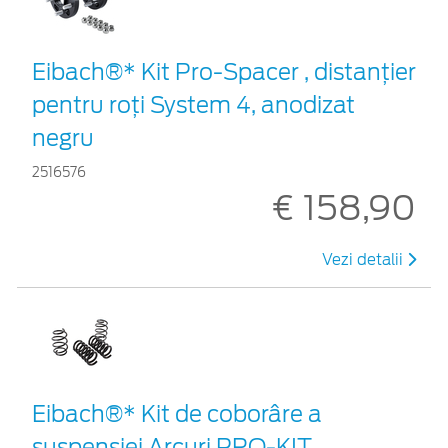
Eibach®* Kit Pro-Spacer , distanțier
pentru roți System 4, anodizat
negru
2516576
€ 158,90
Vezi detalii
Eibach®* Kit de coborâre a
suspensiei Arcuri PRO-KIT