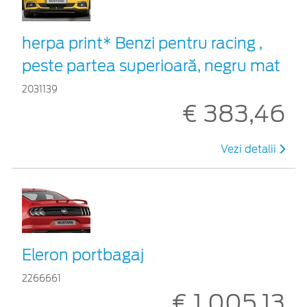
herpa print* Benzi pentru racing ,
peste partea superioară, negru mat
2031139
€ 383,46
Vezi detalii
Eleron portbagaj
2266661
€ 1 005,13