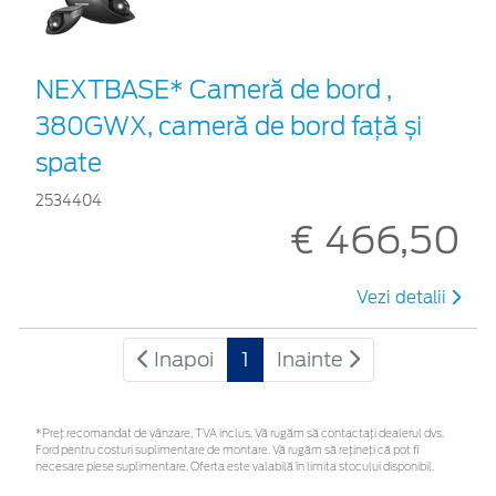
NEXTBASE* Cameră de bord ,
380GWX, cameră de bord față și
spate
2534404
€ 466,50
Vezi detalii
Inapoi
1
Inainte
*Preţ recomandat de vânzare, TVA inclus. Vă rugăm să contactaţi dealerul dvs.
Ford pentru costuri suplimentare de montare. Vă rugăm să rețineți că pot fi
necesare piese suplimentare. Oferta este valabilă în limita stocului disponibil.