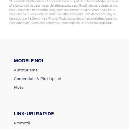
*Accesoriile identificate sunt accesorii alese cu grijă de la furnizori terți și pot avea
diferite condiții de garanție, iar detaliile acestora pot fi obținute de la dealerul dvs.
Ford. Denumirea Bluetooth® și logourile sunt proprietatea Bluetooth SIG, Inc. și
orice utilizare a unor astfel de mărci de către compania Ford Motor Company se
face sub licență. Denumirea iPhone/iPod și logourile sunt proprietatea Apple Inc.
Celelalte mărci și denumiri comerciale sunt deținute de respectivii proprietari
MODELE NOI
Autoturisme
Comerciale & Pick Up-uri
Flote
LINK-URI RAPIDE
Promotii