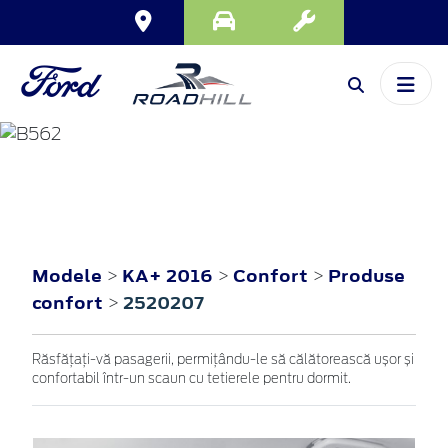
KA+
2016
Modele
KA+ 2016
Confort
Produse
>
>
>
confort
2520207
>
Răsfățați-vă pasagerii, permițându-le să călătorească ușor și
confortabil într-un scaun cu tetierele pentru dormit.