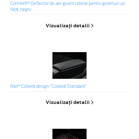
ClimAir®* Deflector de aer geam lateral pentru geamuri uși
față, negru
Vizualizați detalii
Rati* Cotieră design "Cotieră Standard"
Vizualizați detalii