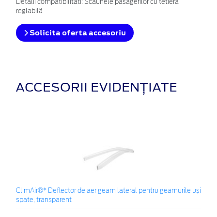
Detalii compatibilitati: Scaunele pasagerilor cu tetieră
reglabilă
Solicita oferta accesoriu
ACCESORII EVIDENȚIATE
ClimAir®* Deflector de aer geam lateral pentru geamurile uși
spate, transparent