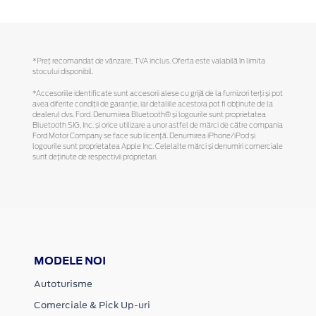
*Preţ recomandat de vânzare, TVA inclus. Oferta este valabilă în limita
stocului disponibil.
*Accesoriile identificate sunt accesorii alese cu grijă de la furnizori terți și pot
avea diferite condiții de garanție, iar detaliile acestora pot fi obținute de la
dealerul dvs. Ford. Denumirea Bluetooth® și logourile sunt proprietatea
Bluetooth SIG, Inc. și orice utilizare a unor astfel de mărci de către compania
Ford Motor Company se face sub licență. Denumirea iPhone/iPod și
logourile sunt proprietatea Apple Inc. Celelalte mărci și denumiri comerciale
sunt deținute de respectivii proprietari.
MODELE NOI
Autoturisme
Comerciale & Pick Up-uri