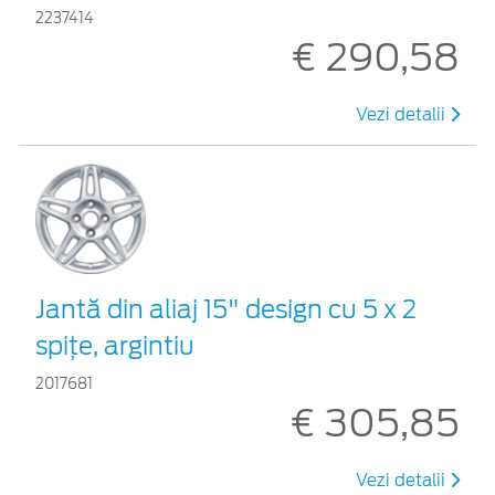
2237414
€ 290,58
Vezi detalii
Jantă din aliaj 15" design cu 5 x 2
spițe, argintiu
2017681
€ 305,85
Vezi detalii