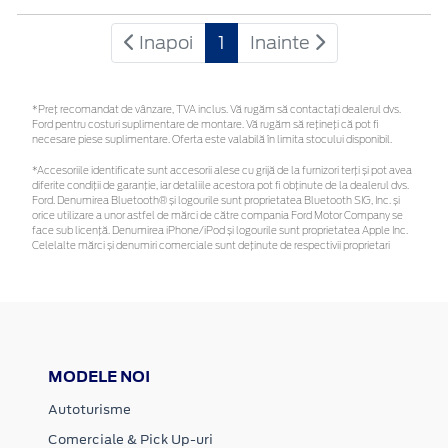
Inapoi
1
Inainte
*Preţ recomandat de vânzare, TVA inclus. Vă rugăm să contactaţi dealerul dvs.
Ford pentru costuri suplimentare de montare. Vă rugăm să rețineți că pot fi
necesare piese suplimentare. Oferta este valabilă în limita stocului disponibil.
*Accesoriile identificate sunt accesorii alese cu grijă de la furnizori terți și pot avea
diferite condiții de garanție, iar detaliile acestora pot fi obținute de la dealerul dvs.
Ford. Denumirea Bluetooth® și logourile sunt proprietatea Bluetooth SIG, Inc. și
orice utilizare a unor astfel de mărci de către compania Ford Motor Company se
face sub licență. Denumirea iPhone/iPod și logourile sunt proprietatea Apple Inc.
Celelalte mărci și denumiri comerciale sunt deținute de respectivii proprietari
MODELE NOI
Autoturisme
Comerciale & Pick Up-uri