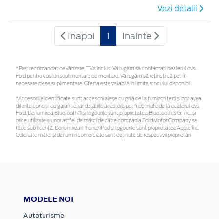
Vezi detalii
Inapoi
1
Inainte
*Preţ recomandat de vânzare, TVA inclus. Vă rugăm să contactaţi dealerul dvs.
Ford pentru costuri suplimentare de montare. Vă rugăm să rețineți că pot fi
necesare piese suplimentare. Oferta este valabilă în limita stocului disponibil.
*Accesoriile identificate sunt accesorii alese cu grijă de la furnizori terți și pot avea
diferite condiții de garanție, iar detaliile acestora pot fi obținute de la dealerul dvs.
Ford. Denumirea Bluetooth® și logourile sunt proprietatea Bluetooth SIG, Inc. și
orice utilizare a unor astfel de mărci de către compania Ford Motor Company se
face sub licență. Denumirea iPhone/iPod și logourile sunt proprietatea Apple Inc.
Celelalte mărci și denumiri comerciale sunt deținute de respectivii proprietari
MODELE NOI
Autoturisme