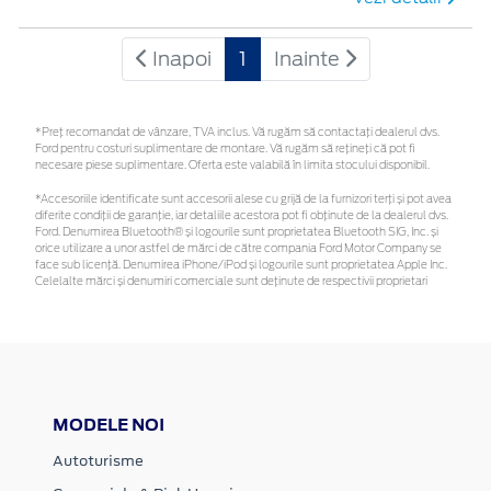
Inapoi
1
Inainte
*Preţ recomandat de vânzare, TVA inclus. Vă rugăm să contactaţi dealerul dvs.
Ford pentru costuri suplimentare de montare. Vă rugăm să rețineți că pot fi
necesare piese suplimentare. Oferta este valabilă în limita stocului disponibil.
*Accesoriile identificate sunt accesorii alese cu grijă de la furnizori terți și pot avea
diferite condiții de garanție, iar detaliile acestora pot fi obținute de la dealerul dvs.
Ford. Denumirea Bluetooth® și logourile sunt proprietatea Bluetooth SIG, Inc. și
orice utilizare a unor astfel de mărci de către compania Ford Motor Company se
face sub licență. Denumirea iPhone/iPod și logourile sunt proprietatea Apple Inc.
Celelalte mărci și denumiri comerciale sunt deținute de respectivii proprietari
MODELE NOI
Autoturisme