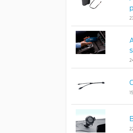
p
2
A
s
2
1
B
2