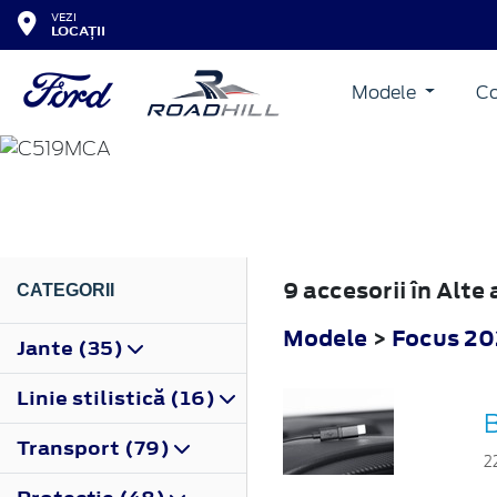
VEZI
LOCAȚII
Modele
Co
FOCUS
2022
9 accesorii în Alt
CATEGORII
Modele
>
Focus 2
Jante (35)
Linie stilistică (16)
B
Transport (79)
2