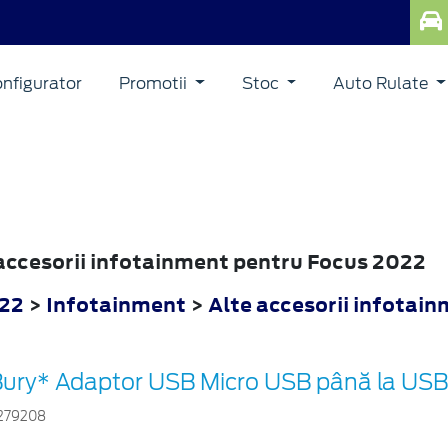
nfigurator
Promotii
Stoc
Auto Rulate
e accesorii infotainment pentru Focus 2022
022
>
Infotainment
>
Alte accesorii infotai
ury* Adaptor USB Micro USB până la USB 
279208