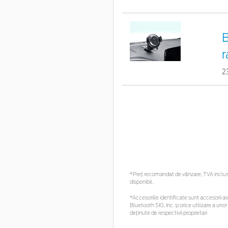
B
r
2
*Preţ recomandat de vânzare, TVA inclus. 
disponibil.
*Accesoriile identificate sunt accesorii ale
Bluetooth SIG, Inc. și orice utilizare a 
deținute de respectivii proprietari