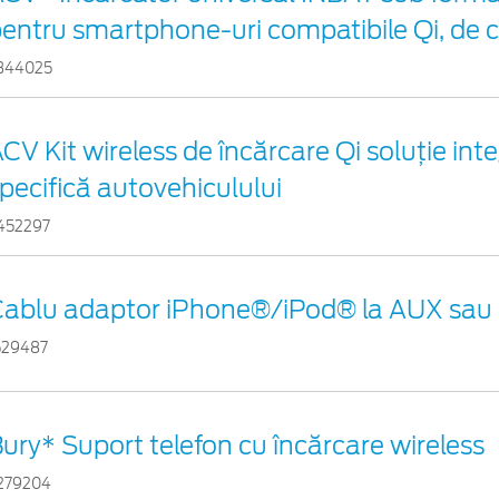
entru smartphone-uri compatibile Qi, de 
344025
CV Kit wireless de încărcare Qi soluție int
pecifică autovehiculului
452297
Cablu adaptor iPhone®/iPod® la AUX sau
529487
ury* Suport telefon cu încărcare wireless
279204