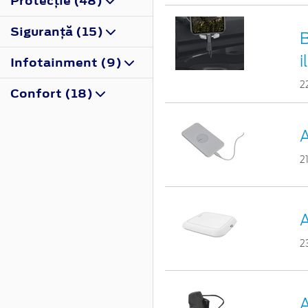
Protecţie (48)
Siguranţă (15)
B
i
Infotainment (9)
2
Confort (18)
A
2
A
2
A