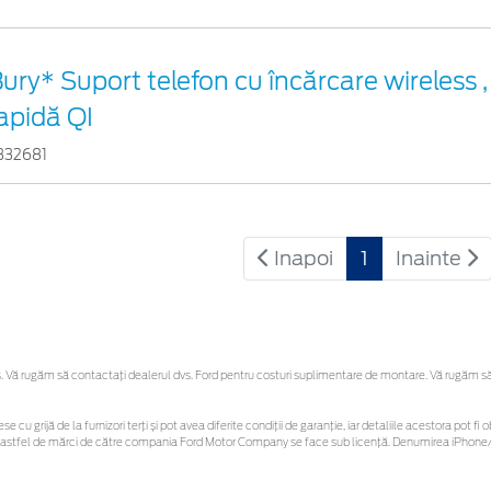
ury* Suport telefon cu încărcare wireless ,
apidă QI
332681
Inapoi
1
Inainte
Vă rugăm să contactaţi dealerul dvs. Ford pentru costuri suplimentare de montare. Vă rugăm să re
se cu grijă de la furnizori terți și pot avea diferite condiții de garanție, iar detaliile acestora pot
unor astfel de mărci de către compania Ford Motor Company se face sub licență. Denumirea iPhone/i