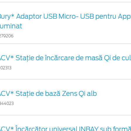
ury* Adaptor USB Micro- USB pentru App
luminat
279206
CV* Stație de încărcare de masă Qi de cu
102313
CV* Stație de bază Zens Qi alb
344023
CV* Încărcător universal INBAY sub formă