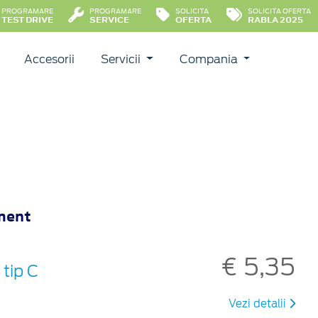
PROGRAMARE
PROGRAMARE
SOLICITA
SOLICITA OFERTA
TEST DRIVE
SERVICE
OFERTA
RABLA 2025
Accesorii
Servicii
Compania
nment
€ 5,35
tip C
Vezi detalii