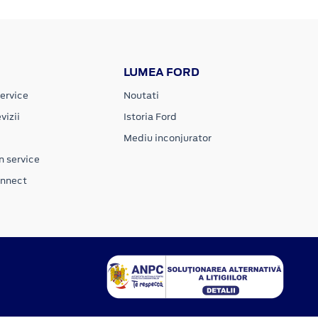
LUMEA FORD
ervice
Noutati
vizii
Istoria Ford
Mediu inconjurator
n service
onnect