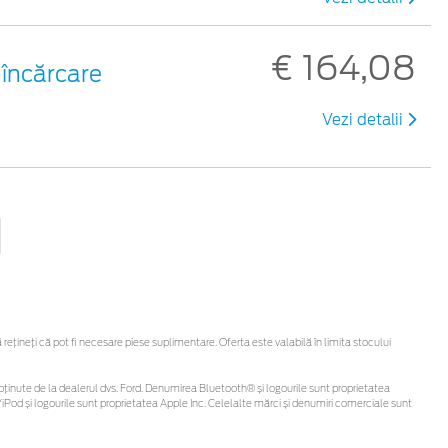
€ 164,08
 încărcare
Vezi detalii
țineți că pot fi necesare piese suplimentare. Oferta este valabilă în limita stocului
 fi obținute de la dealerul dvs. Ford. Denumirea Bluetooth® și logourile sunt proprietatea
Pod și logourile sunt proprietatea Apple Inc. Celelalte mărci și denumiri comerciale sunt