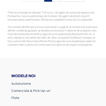
*Preţ recomandat de vânzare, TVA inclus. Vă rugăm să contactaţi dealerul dvs.
Ford pentru costuri suplimentare de montare. Vă rugăm să rețineți că pot fi
necesare piese suplimentare. Oferta este valabilă în limita stocului disponibil.
*Accesoriile identificate sunt accesorii alese cu grijă de la furnizori terți și pot avea
diferite condiții de garanție, iar detaliile acestora pot fi obținute de la dealerul dvs.
Ford. Denumirea Bluetooth® și logourile sunt proprietatea Bluetooth SIG, Inc. și
orice utilizare a unor astfel de mărci de către compania Ford Motor Company se
face sub licență. Denumirea iPhone/iPod și logourile sunt proprietatea Apple Inc.
Celelalte mărci și denumiri comerciale sunt deținute de respectivii proprietari
MODELE NOI
Autoturisme
Comerciale & Pick Up-uri
Flote