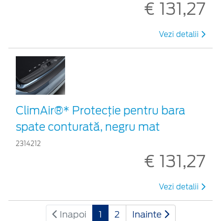
€ 131,27
Vezi detalii
ClimAir®* Protecţie pentru bara
spate conturată, negru mat
2314212
€ 131,27
Vezi detalii
Inapoi
1
2
Inainte