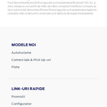
Ford. Denumirea Bluetooth® și logourile sunt proprietatea Bluetooth SIG, Inc. și
orice utilizare a unor astfel de mărci de către compania Ford Motor Company se
face sub licență. Denumirea iPhone/iPod și logourile sunt proprietatea Apple Inc.
Celelalte mărci și denumiri comerciale sunt deținute de respectivii proprietari
MODELE NOI
Autoturisme
Comerciale & Pick Up-uri
Flote
LINK-URI RAPIDE
Promotii
Configurator