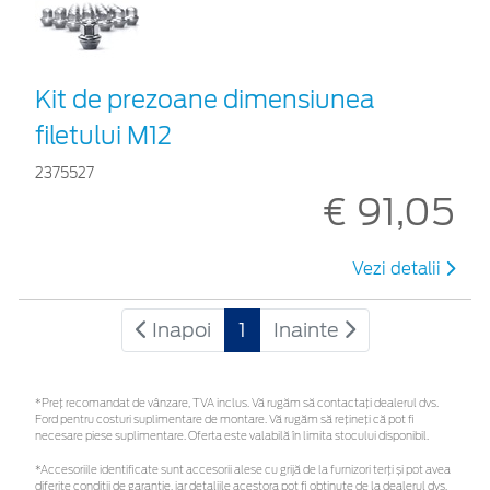
Kit de prezoane dimensiunea
filetului M12
2375527
€ 91,05
Vezi detalii
Inapoi
1
Inainte
*Preţ recomandat de vânzare, TVA inclus. Vă rugăm să contactaţi dealerul dvs.
Ford pentru costuri suplimentare de montare. Vă rugăm să rețineți că pot fi
necesare piese suplimentare. Oferta este valabilă în limita stocului disponibil.
*Accesoriile identificate sunt accesorii alese cu grijă de la furnizori terți și pot avea
diferite condiții de garanție, iar detaliile acestora pot fi obținute de la dealerul dvs.