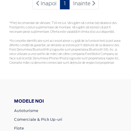
Inapoi
1
Inainte
*Preţ recomandat de vânzare, TVA inclus. Vă rugăm să contactaţi dealerul dvs.
Ford pentru costuri suplimentare de montare. Vă rugăm să rețineți că pot fi
necesare piese suplimentare. Oferta este valabilă în limita stocului disponibil.
*Accesoriile identificate sunt accesorii alese cu grijă de la furnizori terți și pot avea
diferite condiții de garanție, iar detaliile acestora pot fi obținute de la dealerul dvs.
Ford. Denumirea Bluetooth® și logourile sunt proprietatea Bluetooth SIG, Inc. și
orice utilizare a unor astfel de mărci de către compania Ford Motor Company se
face sub licență. Denumirea iPhone/iPod și logourile sunt proprietatea Apple Inc.
Celelalte mărci și denumiri comerciale sunt deținute de respectivii proprietari
MODELE NOI
Autoturisme
Comerciale & Pick Up-uri
Flote