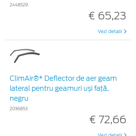
2448529
€ 65,23
Vezi detalii
ClimAir®* Deflector de aer geam
lateral pentru geamuri uși față,
negru
2036853
€ 72,66
Vezi detalii