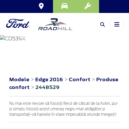
EDGE
2016
Modele
Edge 2016
Confort
Produse
>
>
>
confort
2448529
>
Nu mai este nevoie să folosiți fierul de călcat de la hotel, pur
și simplu folosiți acest umeraș negru mat atrăgător și
transportați-vă hainele în stare impecabilă oriunde mergeți!