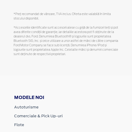
*Preţ recomandat de vânzare, TVA inclus. Oferta este valabilă în limita
stocului disponibil.
*Accesoriile identificate sunt accesorii alese cu grijă de la furnizori terți și pot
avea diferite condiții de garanție, iar detaliile acestora pot fi obținute de la
dealerul dvs. Ford. Denumirea Bluetooth® și logourile sunt proprietatea
Bluetooth SIG, Inc. și orice utilizare a unor astfel de mărci de către compania
Ford Motor Company se face sub licență. Denumirea iPhone/iPod și
logourile sunt proprietatea Apple Inc. Celelalte mărci și denumiri comerciale
sunt deținute de respectivii proprietari.
MODELE NOI
Autoturisme
Comerciale & Pick Up-uri
Flote