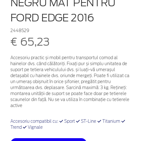
NEGRU MAT PENTRU
FORD EDGE 2016
2448529
€ 65,23
Accesoriu practic și mobil pentru transportul comod al
hainelor dvs. când călătoriți. Fixați pur și simplu unitatea de
suport pe tetiera vehiculului dvs. și luați-vă umerașul
detașabil cu hainele dvs. oriunde mergeți. Poate fi utilizat ca
un umeraș obișnuit în orice șifonier, pregătit pentru
următoarea dvs. deplasare. Sarcină maximă: 3 kg. Rețineți:
montarea unității de suport se poate face doar pe tetierele
scaunelor din față. Nu se va utiliza în combinație cu tetierele
active
Accesoriu compatibil cu:
Sport
ST-Line
Titanium
Trend
Vignale