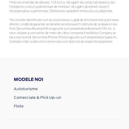
*Preţ recomandat de vânzare, TVA inclus. Vă rugăm să contactaţi dealerul dvs.
Ford pentru costuri suplimentare de montare. Vă rugăm să rețineți că pot fi
necesare piese suplimentare. Oferta este valabilă în limita stocului disponibil.
*Accesoriile identificate sunt accesorii alese cu grijă de la furnizori terți și pot avea
diferite condiții de garanție, iar detaliile acestora pot fi obținute de la dealerul dvs.
Ford. Denumirea Bluetooth® și logourile sunt proprietatea Bluetooth SIG, Inc. și
orice utilizare a unor astfel de mărci de către compania Ford Motor Company se
face sub licență. Denumirea iPhone/iPod și logourile sunt proprietatea Apple Inc.
Celelalte mărci și denumiri comerciale sunt deținute de respectivii proprietari
MODELE NOI
Autoturisme
Comerciale & Pick Up-uri
Flote