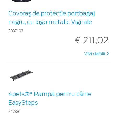
Covoraş de protecţie portbagaj
negru, cu logo metalic Vignale
2037493
€ 211,02
Vezi detalii
4pets®* Rampă pentru câine
EasySteps
2423311