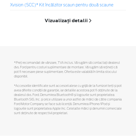
Xvision (SCC)* Kit încălzitor scaun pentru două scaune
Vizualizați detalii
*Preţ recomandat de vânzare, TVA inclus. Vă rugăm să contactaţi dealerul
dvs. Ford pentru costuri suplimentare de montare. Vă rugăm să reţineţi că
pot fi necesare piese suplimentare. Oferta este valabilă în limita stocului
disponibil.
*Accesoriile identificate sunt accesorii alese cu grijă de la furnizori terți și pot
avea diferite condiții de garanție, iar detaliile acestora pot fi obținute de la
dealerul dvs. Ford. Denumirea Bluetooth® și logourile sunt proprietatea
Bluetooth SIG, Inc. și orice utilizare a unor astfel de mărci de către compania
Ford Motor Company se face sub licență. Denumirea iPhone/iPod și
logourile sunt proprietatea Apple Inc. Celelalte mărci și denumiri comerciale
sunt deținute de respectivii proprietari.