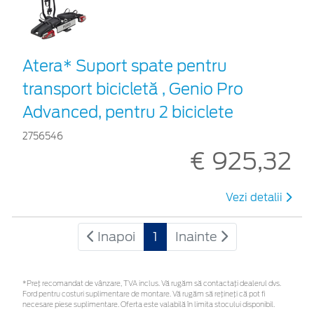
Atera* Suport spate pentru
transport bicicletă , Genio Pro
Advanced, pentru 2 biciclete
2756546
€ 925,32
Vezi detalii
Inapoi
1
Inainte
*Preţ recomandat de vânzare, TVA inclus. Vă rugăm să contactaţi dealerul dvs.
Ford pentru costuri suplimentare de montare. Vă rugăm să rețineți că pot fi
necesare piese suplimentare. Oferta este valabilă în limita stocului disponibil.