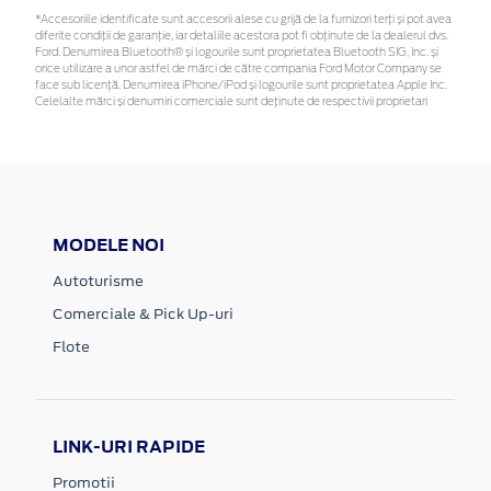
*Accesoriile identificate sunt accesorii alese cu grijă de la furnizori terți și pot avea
diferite condiții de garanție, iar detaliile acestora pot fi obținute de la dealerul dvs.
Ford. Denumirea Bluetooth® și logourile sunt proprietatea Bluetooth SIG, Inc. și
orice utilizare a unor astfel de mărci de către compania Ford Motor Company se
face sub licență. Denumirea iPhone/iPod și logourile sunt proprietatea Apple Inc.
Celelalte mărci și denumiri comerciale sunt deținute de respectivii proprietari
MODELE NOI
Autoturisme
Comerciale & Pick Up-uri
Flote
LINK-URI RAPIDE
Promotii