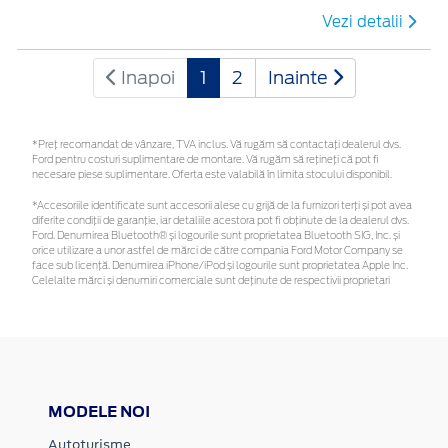
Vezi detalii
Inapoi
1
2
Inainte
*Preţ recomandat de vânzare, TVA inclus. Vă rugăm să contactaţi dealerul dvs.
Ford pentru costuri suplimentare de montare. Vă rugăm să rețineți că pot fi
necesare piese suplimentare. Oferta este valabilă în limita stocului disponibil.
*Accesoriile identificate sunt accesorii alese cu grijă de la furnizori terți și pot avea
diferite condiții de garanție, iar detaliile acestora pot fi obținute de la dealerul dvs.
Ford. Denumirea Bluetooth® și logourile sunt proprietatea Bluetooth SIG, Inc. și
orice utilizare a unor astfel de mărci de către compania Ford Motor Company se
face sub licență. Denumirea iPhone/iPod și logourile sunt proprietatea Apple Inc.
Celelalte mărci și denumiri comerciale sunt deținute de respectivii proprietari
MODELE NOI
Autoturisme