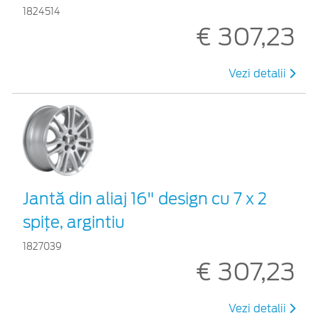
1824514
€ 307,23
Vezi detalii
Jantă din aliaj 16" design cu 7 x 2
spiţe, argintiu
1827039
€ 307,23
Vezi detalii