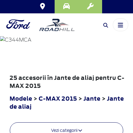
C-MAX
2015
25 accesorii în Jante de aliaj pentru C-
MAX 2015
Modele
>
C-MAX 2015
>
Jante
>
Jante
de aliaj
Vezi categorii