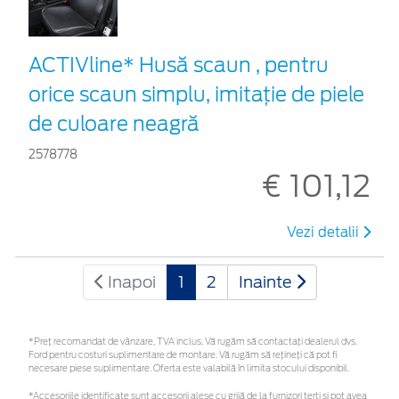
ACTIVline* Husă scaun , pentru
orice scaun simplu, imitație de piele
de culoare neagră
2578778
€ 101,12
Vezi detalii
Inapoi
1
2
Inainte
*Preţ recomandat de vânzare, TVA inclus. Vă rugăm să contactaţi dealerul dvs.
Ford pentru costuri suplimentare de montare. Vă rugăm să rețineți că pot fi
necesare piese suplimentare. Oferta este valabilă în limita stocului disponibil.
*Accesoriile identificate sunt accesorii alese cu grijă de la furnizori terți și pot avea