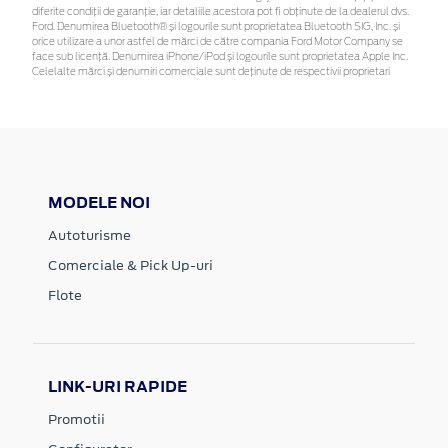
diferite condiții de garanție, iar detaliile acestora pot fi obținute de la dealerul dvs.
Ford. Denumirea Bluetooth® și logourile sunt proprietatea Bluetooth SIG, Inc. și
orice utilizare a unor astfel de mărci de către compania Ford Motor Company se
face sub licență. Denumirea iPhone/iPod și logourile sunt proprietatea Apple Inc.
Celelalte mărci și denumiri comerciale sunt deținute de respectivii proprietari
MODELE NOI
Autoturisme
Comerciale & Pick Up-uri
Flote
LINK-URI RAPIDE
Promotii