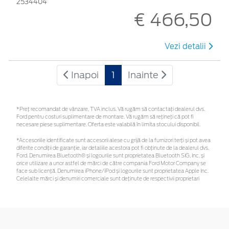
2534404
€ 466,50
Vezi detalii
Inapoi
1
Inainte
*Preţ recomandat de vânzare, TVA inclus. Vă rugăm să contactaţi dealerul dvs.
Ford pentru costuri suplimentare de montare. Vă rugăm să rețineți că pot fi
necesare piese suplimentare. Oferta este valabilă în limita stocului disponibil.
*Accesoriile identificate sunt accesorii alese cu grijă de la furnizori terți și pot avea
diferite condiții de garanție, iar detaliile acestora pot fi obținute de la dealerul dvs.
Ford. Denumirea Bluetooth® și logourile sunt proprietatea Bluetooth SIG, Inc. și
orice utilizare a unor astfel de mărci de către compania Ford Motor Company se
face sub licență. Denumirea iPhone/iPod și logourile sunt proprietatea Apple Inc.
Celelalte mărci și denumiri comerciale sunt deținute de respectivii proprietari