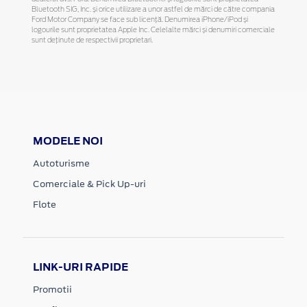
Bluetooth SIG, Inc. și orice utilizare a unor astfel de mărci de către compania
Ford Motor Company se face sub licență. Denumirea iPhone/iPod și
logourile sunt proprietatea Apple Inc. Celelalte mărci și denumiri comerciale
sunt deținute de respectivii proprietari.
MODELE NOI
Autoturisme
Comerciale & Pick Up-uri
Flote
LINK-URI RAPIDE
Promotii