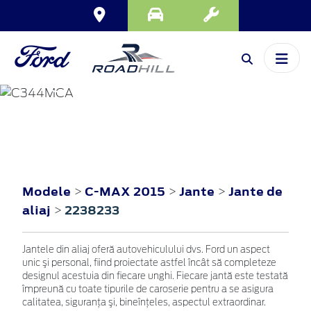
C-MAX
2015
Modele
C-MAX 2015
Jante
Jante de
>
>
>
aliaj
2238233
>
Jantele din aliaj oferă autovehiculului dvs. Ford un aspect
unic şi personal, fiind proiectate astfel încât să completeze
designul acestuia din fiecare unghi. Fiecare jantă este testată
împreună cu toate tipurile de caroserie pentru a se asigura
calitatea, siguranţa şi, bineînţeles, aspectul extraordinar.