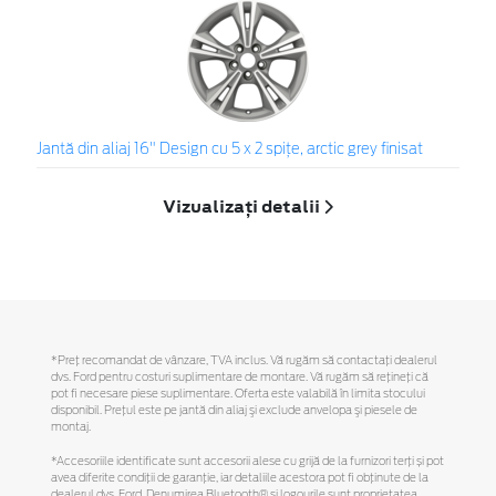
Jantă din aliaj 16" Design cu 5 x 2 spiţe, arctic grey finisat
Vizualizați detalii
*Preţ recomandat de vânzare, TVA inclus. Vă rugăm să contactaţi dealerul
dvs. Ford pentru costuri suplimentare de montare. Vă rugăm să reţineţi că
pot fi necesare piese suplimentare. Oferta este valabilă în limita stocului
disponibil. Preţul este pe jantă din aliaj şi exclude anvelopa şi piesele de
montaj.
*Accesoriile identificate sunt accesorii alese cu grijă de la furnizori terți și pot
avea diferite condiții de garanție, iar detaliile acestora pot fi obținute de la
dealerul dvs. Ford. Denumirea Bluetooth® și logourile sunt proprietatea