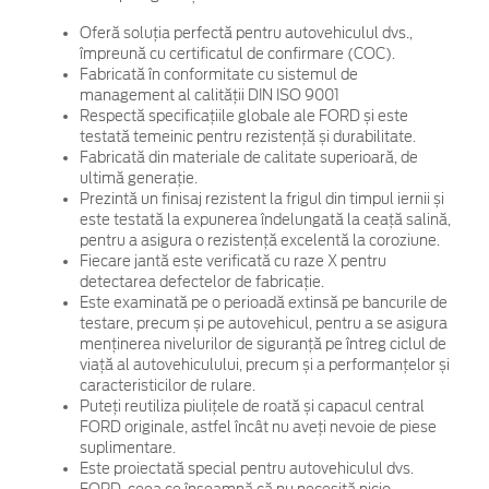
Oferă soluția perfectă pentru autovehiculul dvs.,
împreună cu certificatul de confirmare (COC).
Fabricată în conformitate cu sistemul de
management al calității DIN ISO 9001
Respectă specificațiile globale ale FORD și este
testată temeinic pentru rezistență și durabilitate.
Fabricată din materiale de calitate superioară, de
ultimă generație.
Prezintă un finisaj rezistent la frigul din timpul iernii și
este testată la expunerea îndelungată la ceață salină,
pentru a asigura o rezistență excelentă la coroziune.
Fiecare jantă este verificată cu raze X pentru
detectarea defectelor de fabricație.
Este examinată pe o perioadă extinsă pe bancurile de
testare, precum și pe autovehicul, pentru a se asigura
menținerea nivelurilor de siguranță pe întreg ciclul de
viață al autovehiculului, precum și a performanțelor și
caracteristicilor de rulare.
Puteți reutiliza piulițele de roată și capacul central
FORD originale, astfel încât nu aveți nevoie de piese
suplimentare.
Este proiectată special pentru autovehiculul dvs.