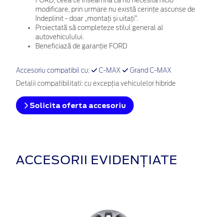
FORD, ceea ce înseamnă că nu necesită nicio
modificare, prin urmare nu există cerințe ascunse de
îndeplinit - doar „montați și uitați”.
Proiectată să completeze stilul general al
autovehiculului.
Beneficiază de garanție FORD
Accesoriu compatibil cu:
C-MAX
Grand C-MAX
Detalii compatibilitati: cu excepţia vehiculelor hibride
Solicita oferta accesoriu
ACCESORII EVIDENȚIATE