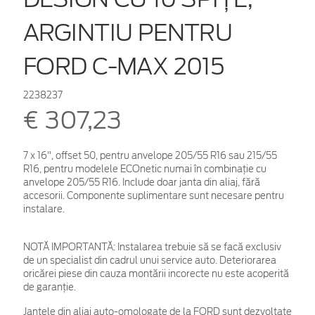
ARGINTIU PENTRU
FORD C-MAX 2015
2238237
€ 307,23
7 x 16", offset 50, pentru anvelope 205/55 R16 sau 215/55
R16, pentru modelele ECOnetic numai în combinaţie cu
anvelope 205/55 R16. Include doar janta din aliaj, fără
accesorii. Componente suplimentare sunt necesare pentru
instalare.
NOTĂ IMPORTANTĂ:
Instalarea trebuie să se facă exclusiv
de un specialist din cadrul unui service auto. Deteriorarea
oricărei piese din cauza montării incorecte nu este acoperită
de garanţie.
Jantele din aliaj auto-omologate de la FORD sunt dezvoltate