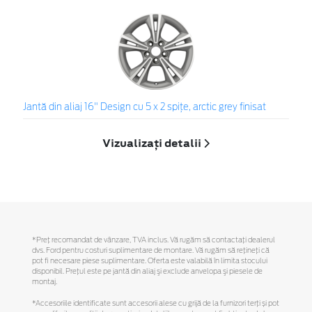
Jantă din aliaj 16" Design cu 5 x 2 spiţe, arctic grey finisat
Vizualizați detalii
*Preţ recomandat de vânzare, TVA inclus. Vă rugăm să contactaţi dealerul
dvs. Ford pentru costuri suplimentare de montare. Vă rugăm să reţineţi că
pot fi necesare piese suplimentare. Oferta este valabilă în limita stocului
disponibil. Preţul este pe jantă din aliaj şi exclude anvelopa şi piesele de
montaj.
*Accesoriile identificate sunt accesorii alese cu grijă de la furnizori terți și pot