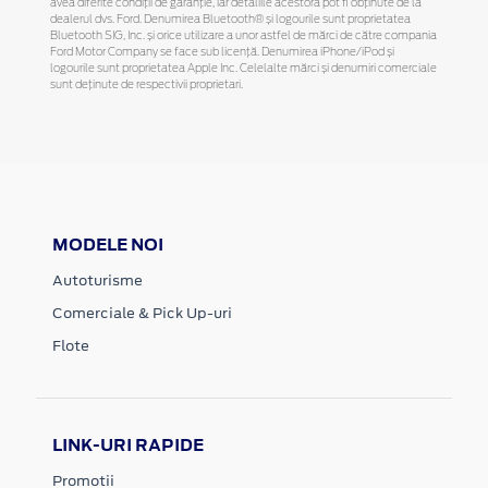
avea diferite condiții de garanție, iar detaliile acestora pot fi obținute de la
dealerul dvs. Ford. Denumirea Bluetooth® și logourile sunt proprietatea
Bluetooth SIG, Inc. și orice utilizare a unor astfel de mărci de către compania
Ford Motor Company se face sub licență. Denumirea iPhone/iPod și
logourile sunt proprietatea Apple Inc. Celelalte mărci și denumiri comerciale
sunt deținute de respectivii proprietari.
MODELE NOI
Autoturisme
Comerciale & Pick Up-uri
Flote
LINK-URI RAPIDE
Promotii