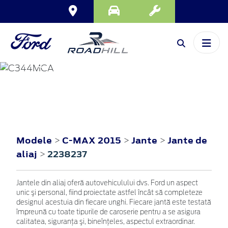
C-MAX
2015
Modele
C-MAX 2015
Jante
Jante de
>
>
>
aliaj
2238237
>
Jantele din aliaj oferă autovehiculului dvs. Ford un aspect
unic şi personal, fiind proiectate astfel încât să completeze
designul acestuia din fiecare unghi. Fiecare jantă este testată
împreună cu toate tipurile de caroserie pentru a se asigura
calitatea, siguranţa şi, bineînţeles, aspectul extraordinar.