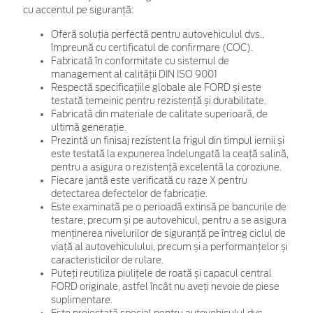
cu accentul pe siguranță:
Oferă soluția perfectă pentru autovehiculul dvs.,
împreună cu certificatul de confirmare (COC).
Fabricată în conformitate cu sistemul de
management al calității DIN ISO 9001
Respectă specificațiile globale ale FORD și este
testată temeinic pentru rezistență și durabilitate.
Fabricată din materiale de calitate superioară, de
ultimă generație.
Prezintă un finisaj rezistent la frigul din timpul iernii și
este testată la expunerea îndelungată la ceață salină,
pentru a asigura o rezistență excelentă la coroziune.
Fiecare jantă este verificată cu raze X pentru
detectarea defectelor de fabricație.
Este examinată pe o perioadă extinsă pe bancurile de
testare, precum și pe autovehicul, pentru a se asigura
menținerea nivelurilor de siguranță pe întreg ciclul de
viață al autovehiculului, precum și a performanțelor și
caracteristicilor de rulare.
Puteți reutiliza piulițele de roată și capacul central
FORD originale, astfel încât nu aveți nevoie de piese
suplimentare.